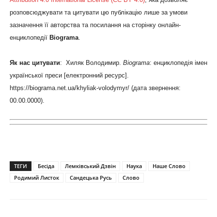
розповсюджувати та цитувати цю публікацію лише за умови
зазначення її авторства та посилання на сторінку онлайн-
енциклопедії
Biograma
.
Як нас цитувати
: Хиляк Володимир.
Biograma
: енциклопедія імен
української преси [електронний ресурс].
https://biograma.net.ua/khyliak-volodymyr/ (дата звернення:
00.00.0000).
ТЕГИ
Бесіда
Лемківський Дзвін
Наука
Наше Слово
Родимий Листок
Сандецька Русь
Слово