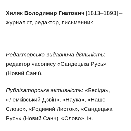
Хиляк Володимир Гнатович
[1813–1893] –
журналіст, редактор, письменник.
Редакторсько-видавнича діяльність
:
р
едактор часопису «Сандецька Русь»
(Новий Санч).
Публікаторська активність
:
«Бесіда»,
«Лемківський Дзвін», «Наука», «Наше
Слово»,
«Родимий Листок»,
«Сандецька
Русь» (Новий Санч),
«Слово», ін.