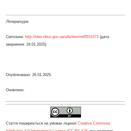
Література
:
Світлина
:
http://irbis-nbuv.gov.ua/ulib/item/ref0011073
(дата
звернення: 24.01.2025).
Опубліковано: 26.01.2025.
Оновлено:
Стаття поширюється на умовах ліцензії
Creative Commons
Attribution 4.0 International License (CC BY 4.0)
, яка дозволяє