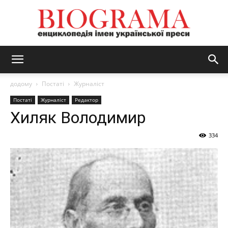
BIOGRAMA
додому
Постаті
Журналіст
Постаті
Журналіст
Редактор
Хиляк Володимир
334