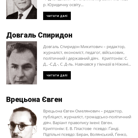
р. Юридичну освіту...
читати далі
Довгаль Спиридон
Довгаль Спиридон Микитович – редактор,
журналіст, економіст, педагог, військовик,
політичний і державний діяч. Криптонім: С.
Д., -С.Д.-, С. Д-ль. Навчався у гімназії в Ніжині...
читати далі
Врецьона Євген
Врецьона Євген Омелянович – редактор,
публіцист, журналіст, громадсько-політичний
діяч. Варіант правопису імені: Евген.
Криптонім: Е. В. Пластове псевдо: Ґанді.
Підпільні псевдо: Беран, Волянський, Ґенко,