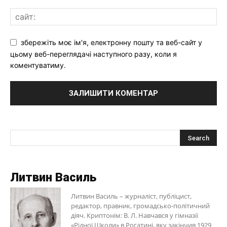
збережіть моє ім'я, електронну пошту та веб-сайт у
цьому веб-переглядачі наступного разу, коли я
коментуватиму.
Литвин Василь
Литвин Василь – журналіст, публіцист,
редактор, правник, громадсько-політичний
діяч. Криптонім: В. Л. Навчався у гімназії
«Рідної Школи» в Рогатині, яку закінчив 1929