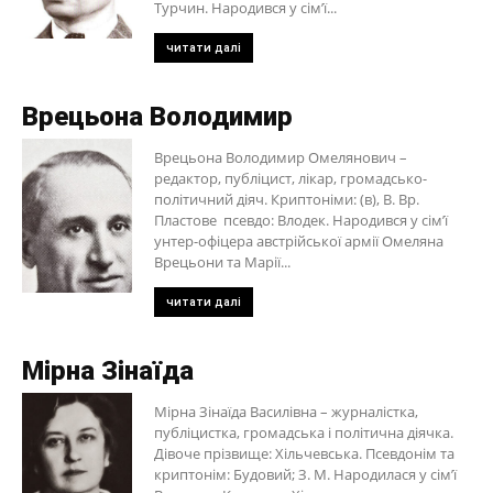
Турчин. Народився у сім’ї...
читати далі
Врецьона Володимир
Врецьона Володимир Омелянович –
редактор, публіцист, лікар, громадсько-
політичний діяч. Криптоніми: (в), В. Вр.
Пластове псевдо: Влодек. Народився у сім’ї
унтер-офіцера австрійської армії Омеляна
Врецьони та Марії...
читати далі
Мірна Зінаїда
Мірна Зінаїда Василівна – журналістка,
публіцистка, громадська і політична діячка.
Дівоче прізвище: Хільчевська. Псевдонім та
криптонім: Будовий; З. М. Народилася у сім’ї