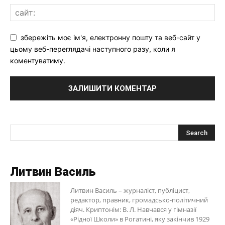
збережіть моє ім'я, електронну пошту та веб-сайт у
цьому веб-переглядачі наступного разу, коли я
коментуватиму.
Литвин Василь
Литвин Василь – журналіст, публіцист,
редактор, правник, громадсько-політичний
діяч. Криптонім: В. Л. Навчався у гімназії
«Рідної Школи» в Рогатині, яку закінчив 1929