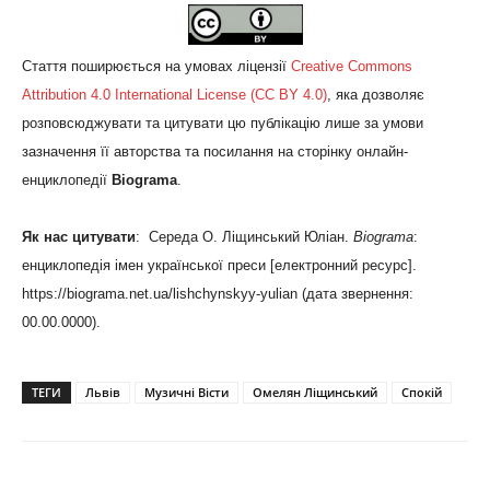
Стаття поширюється на умовах ліцензії
Creative Commons
Attribution 4.0 International License (CC BY 4.0)
, яка дозволяє
розповсюджувати та цитувати цю публікацію лише за умови
зазначення її авторства та посилання на сторінку онлайн-
енциклопедії
Biograma
.
Як нас цитувати
: Середа О. Ліщинський Юліан.
Biograma
:
енциклопедія імен української преси [електронний ресурс].
https://biograma.net.ua/lishchynskyy-yulian (дата звернення:
00.00.0000).
ТЕГИ
Львів
Музичні Вісти
Омелян Ліщинський
Спокій