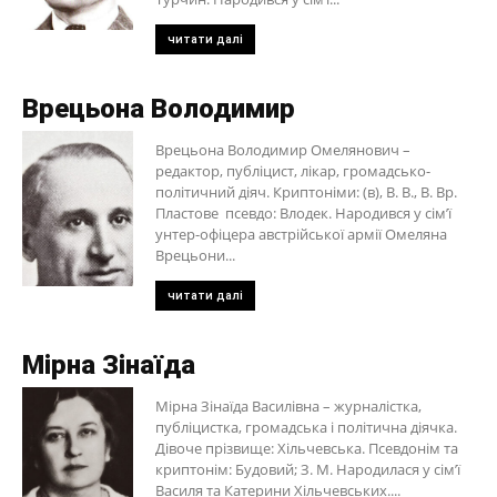
читати далі
Врецьона Володимир
Врецьона Володимир Омелянович –
редактор, публіцист, лікар, громадсько-
політичний діяч. Криптоніми: (в), В. В., В. Вр.
Пластове псевдо: Влодек. Народився у сім’ї
унтер-офіцера австрійської армії Омеляна
Врецьони...
читати далі
Мірна Зінаїда
Мірна Зінаїда Василівна – журналістка,
публіцистка, громадська і політична діячка.
Дівоче прізвище: Хільчевська. Псевдонім та
криптонім: Будовий; З. М. Народилася у сім’ї
Василя та Катерини Хільчевських....