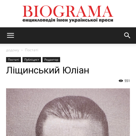
BIOGRAMA
додому
Постаті
Постаті
Публіцист
Редактор
Ліщинський Юліан
551