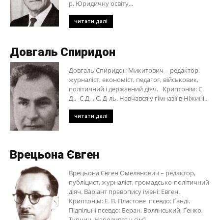
р. Юридичну освіту...
читати далі
Довгаль Спиридон
Довгаль Спиридон Микитович – редактор,
журналіст, економіст, педагог, військовик,
політичний і державний діяч. Криптонім: С.
Д., -С.Д.-, С. Д-ль. Навчався у гімназії в Ніжині...
читати далі
Врецьона Євген
Врецьона Євген Омелянович – редактор,
публіцист, журналіст, громадсько-політичний
діяч. Варіант правопису імені: Евген.
Криптонім: Е. В. Пластове псевдо: Ґанді.
Підпільні псевдо: Беран, Волянський, Ґенко,
Турчин. Народився у сім’ї...