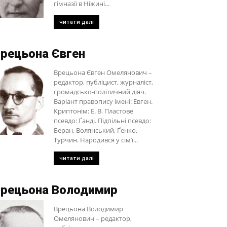
гімназії в Ніжині...
читати далі
рецьона Євген
Врецьона Євген Омелянович –
редактор, публіцист, журналіст,
громадсько-політичний діяч.
Варіант правопису імені: Евген.
Криптонім: Е. В. Пластове
псевдо: Ґанді. Підпільні псевдо:
Беран, Волянський, Ґенко,
Турчин. Народився у сім’ї...
читати далі
рецьона Володимир
Врецьона Володимир
Омелянович – редактор,