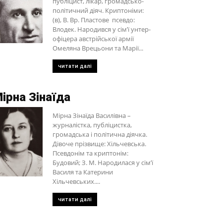
публіцист, лікар, громадсько-
політичний діяч. Криптоніми:
(в), В. Вр. Пластове псевдо:
Влодек. Народився у сім’ї унтер-
офіцера австрійської армії
Омеляна Врецьони та Марії...
читати далі
ірна Зінаїда
Мірна Зінаїда Василівна –
журналістка, публіцистка,
громадська і політична діячка.
Дівоче прізвище: Хільчевська.
Псевдонім та криптонім:
Будовий; З. М. Народилася у сім’ї
Василя та Катерини
Хільчевських....
читати далі