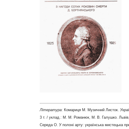
Література
: Комариця М. Музичний Листок.
Укра
3 т. / уклад.: М. М. Романюк, М. В. Галушко. Львів,
Середа О. У полоні арту: українська мистецька пр