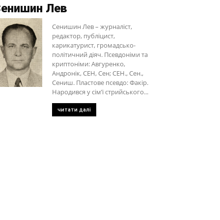
енишин Лев
Сенишин Лев – журналіст,
редактор, публіцист,
карикатурист, громадсько-
політичний діяч. Псевдоніми та
криптоніми: Авгуренко,
Андронік, СЕН, Сен; СЕН., Сен.,
Сениш. Пластове псевдо: Факір.
Народився у сім’ї стрийського...
читати далі