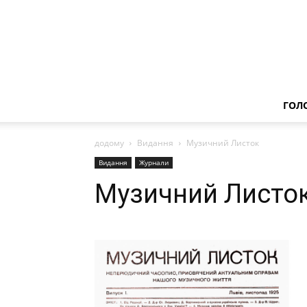
ГОЛ
додому
Видання
Музичний Листок
Видання
Журнали
Музичний Листо