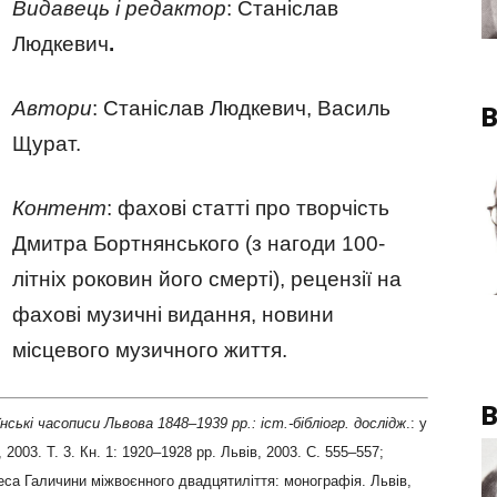
Видавець і редактор
: Станіслав
Людкевич
.
Автори
: Станіслав Людкевич, Василь
В
Щурат.
Контент
: фахові статті про творчість
Дмитра Бортнянського (з нагоди 100-
літніх роковин його смерті), рецензії на
фахові музичні видання, новини
місцевого музичного життя.
В
їнські часописи Львова 1848–1939 рр.: іст.-бібліогр. дослідж
.: у
 2003. Т. 3. Кн. 1: 1920–1928 рр. Львів, 2003. С. 555–557;
еса Галичини міжвоєнного двадцятиліття: монографія. Львів,