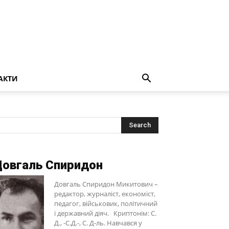
АКТИ
овгаль Спиридон
Довгаль Спиридон Микитович –
редактор, журналіст, економіст,
педагог, військовик, політичний
і державний діяч. Криптонім: С.
Д., -С.Д.-, С. Д-ль. Навчався у