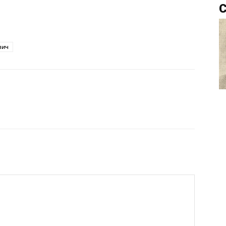
С
вич