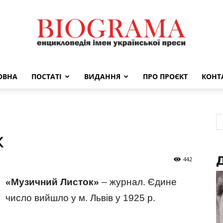
ОВНА
ПОСТАТІ
ВИДАННЯ
ПРО ПРОЄКТ
КОНТ
BIOGRAMA
к
Д
442
«Музичний Листок»
– журнал. Єдине
число вийшло у м. Львів у 1925 р.