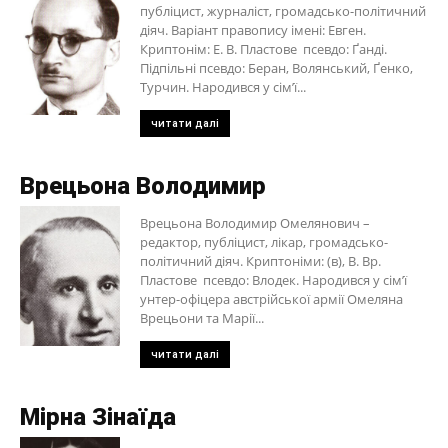
публіцист, журналіст, громадсько-політичний
діяч. Варіант правопису імені: Евген.
Криптонім: Е. В. Пластове псевдо: Ґанді.
Підпільні псевдо: Беран, Волянський, Ґенко,
Турчин. Народився у сім’ї...
читати далі
Врецьона Володимир
Врецьона Володимир Омелянович –
редактор, публіцист, лікар, громадсько-
політичний діяч. Криптоніми: (в), В. Вр.
Пластове псевдо: Влодек. Народився у сім’ї
унтер-офіцера австрійської армії Омеляна
Врецьони та Марії...
читати далі
Мірна Зінаїда