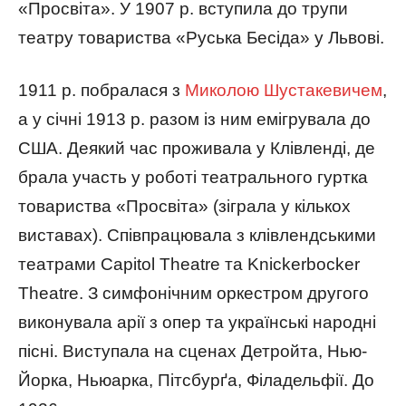
«Просвіта». У 1907 р. вступила до трупи
театру товариства «Руська Бесіда» у Львові.
1911 р. побралася з
Миколою Шустакевичем
,
а у січні 1913 р. разом із ним емігрувала до
США. Деякий час проживала у Клівленді, де
брала участь у роботі театрального гуртка
товариства «Просвіта» (зіграла у кількох
виставах). Співпрацювала з клівлендськими
театрами Capitol Theatre та Knickerbocker
Theatre. З симфонічним оркестром другого
виконувала арії з опер та українські народні
пісні. Виступала на сценах Детройта, Нью-
Йорка, Ньюарка, Пітсбурґа, Філадельфії. До