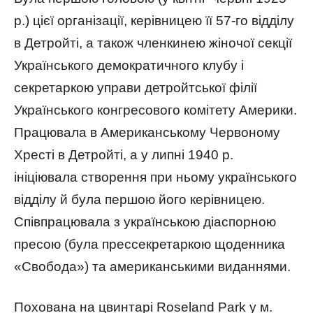
р.) цієї організації, керівницею її 57-го відділу
в Детройті, а також членкинею жіночої секції
Українського демократичного клубу і
секретаркою управи детройтської філії
Українського конгресового комітету Америки.
Працювала в Американському Червоному
Хресті в Детройті, а у липні 1940 р.
ініціювала створення при ньому українського
відділу й була першою його керівницею.
Співпрацювала з українською діаспорною
пресою (була прессекретаркою щоденника
«Свобода») та американськими виданнями.
Похована на цвинтарі Roseland Park у м.