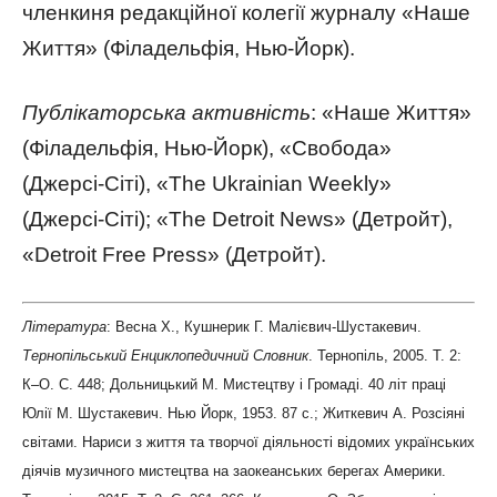
членкиня редакційної колегії журналу «Наше
Життя» (Філадельфія, Нью-Йорк).
Публікаторська активність
: «Наше Життя»
(Філадельфія, Нью-Йорк), «Свобода»
(Джерсі-Сіті), «The Ukrainian Weekly»
(Джерсі-Сіті); «The Detroit News» (Детройт),
«Detroit Free Press» (Детройт).
Література
: Весна Х., Кушнерик Г. Малієвич-Шустакевич.
Тернопільський Енциклопедичний Словник
. Тернопіль, 2005. Т. 2:
К–О. С. 448; Дольницький М. Мистецтву і Громаді. 40 літ праці
Юлії М. Шустакевич. Нью Йорк, 1953. 87 с.; Житкевич А. Розсіяні
світами. Нариси з життя та творчої діяльності відомих українських
діячів музичного мистецтва на заокеанських берегах Америки.