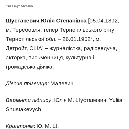
Юлія Шустакевич
Шустакевич Юлія Степанівна
[05.04.1892,
м. Теребовля, тепер Тернопільського р-ну
Тернопільської обл. – 26
.01.1952
*
, м.
Детройт, США] – журналістка, радіоведуча,
акторка, письменниця, культурна і
громадська діячка.
Дівоче прізвище
: Малевич.
Варіанти підпису
: Юлія М. Шустакевич; Yuliia
Shustakevych.
Криптонім
: Ю. М. Ш.