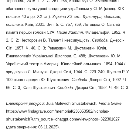
Тернопіль, 2015. Т. 2. С. 261–266; Ковальчук О. Збереження і
збагачення культурної спадщини українцями у США (кінець ХІХ –
початок 40-х рр. ХХ ст.).
Україна ХХ ст.: Культура, ідеологія,
політика
. Київ, 2001. Вип. 5. С. 757, 759; Лотоцька О. Світлій
памяті першої голови СУА.
Наше Життя
. Філадельфія, 1952. Ч.
2. С. 2; Несторович В. Талант і невсипущість.
Свобода
. Джерсі-
Сіті, 1957. Ч. 40. С. 3; Ревакович М. Шустакевич Юлія.
Енциклопедія Української Діяспори. С. 488;
Шустакевич Ю. М.
Український театр в Америці. Ювилейний альманах. 1894–1944 /
зредаґував Л. Мишуга. Джерзі Ситі, 1944. С. 229–240;
Шустер Р. У
100-річчя народин Ю. Шустакевич.
Свобода
. Джерсі-Сіті, 1992. Ч.
66. С. 3; Юлія Шустакевич.
Свобода
. Джерсі-Сіті, 1952. Ч. 48. С. 3.
Електронні ресурси
: Juia Malevich Shustakewich.
Find
a
Grave
.
https://www.findagrave.com/memorial/236353582/nicholas-
shustakewich?utm_source=chatgpt.com#view-photo=322301627
(дата звернення: 06.11.2025).