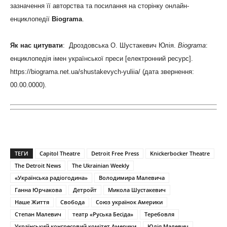
зазначення її авторства та посилання на сторінку онлайн-
енциклопедії
Biograma
.
Як нас цитувати
: Дроздовська О. Шустакевич Юлія.
Biograma
:
енциклопедія імен української преси [електронний ресурс].
https://biograma.net.ua/shustakevych-yuliia/ (дата звернення:
00.00.0000).
ТЕГИ
Capitol Theatre
Detroit Free Press
Knickerbocker Theatre
The Detroit News
The Ukrainian Weekly
«Українська радіогодина»
Володимира Малевича
Ганна Юрчакова
Детройт
Микола Шустакевич
Наше Життя
Свобода
Союз українок Америки
Степан Малевич
театр «Руська Бесіда»
Теребовля
Український конгресовий комітет Америки
Юлія Малевич