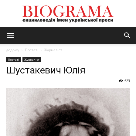
BIOGRAMA
додому
Постаті
Журналіст
Постаті
Журналіст
Шустакевич Юлія
623