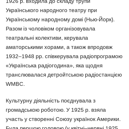
1926 р. входила до складу трупи
Українського народного театру при
Українському народному домі (Нью-Йорк).
Разом із чоловіком організовувала
театральні колективи, керувала
аматорськими хорами, а також впродовж
1932–1948 рр. співкерувала радіопрограмою
«Українська радіогодина», яка щодня
транслювалася детройтською радіостанцією
WMBC.
Культурну діяльність поєднувала з
громадською роботою. У 1925 р. взяла
участь у створенні Союзу українок Америки.
Була першою головою (у квітні–червні 1925