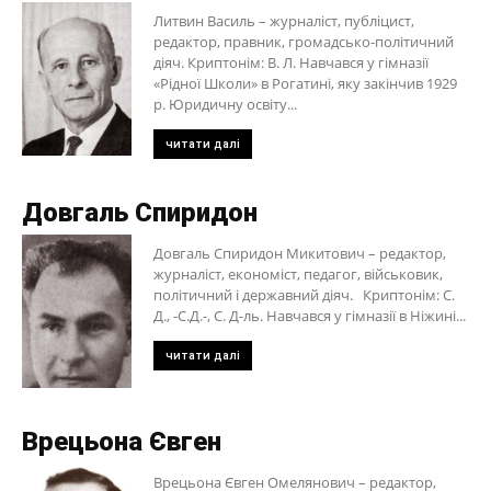
Литвин Василь – журналіст, публіцист,
редактор, правник, громадсько-політичний
діяч. Криптонім: В. Л. Навчався у гімназії
«Рідної Школи» в Рогатині, яку закінчив 1929
р. Юридичну освіту...
читати далі
Довгаль Спиридон
Довгаль Спиридон Микитович – редактор,
журналіст, економіст, педагог, військовик,
політичний і державний діяч. Криптонім: С.
Д., -С.Д.-, С. Д-ль. Навчався у гімназії в Ніжині...
читати далі
Врецьона Євген
Врецьона Євген Омелянович – редактор,