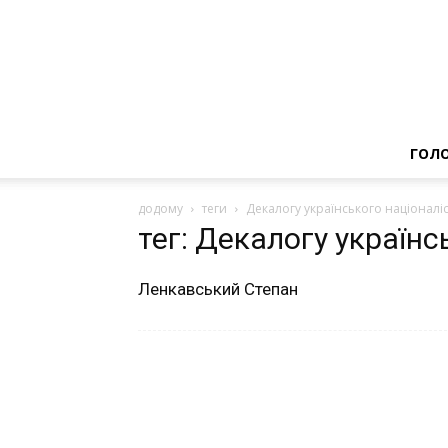
ГОЛ
додому
теги
Декалогу українського націоналі
тег: Декалогу українс
Ленкавський Степан