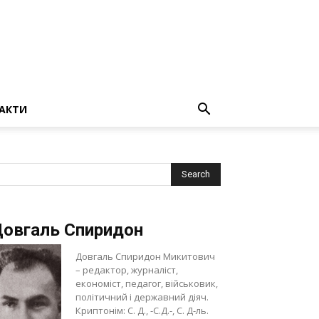
АКТИ
овгаль Спиридон
Довгаль Спиридон Микитович
– редактор, журналіст,
економіст, педагог, військовик,
політичний і державний діяч.
Криптонім: С. Д., -С.Д.-, С. Д-ль.