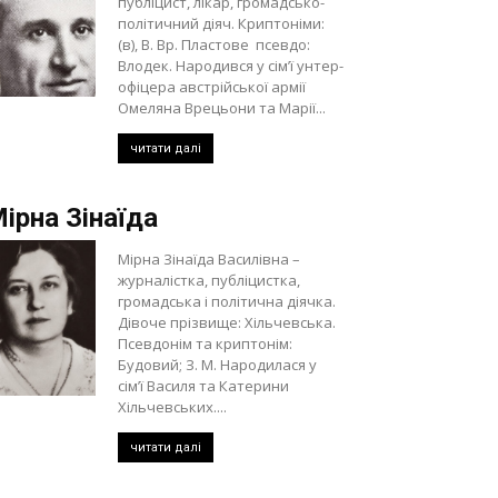
публіцист, лікар, громадсько-
політичний діяч. Криптоніми:
(в), В. Вр. Пластове псевдо:
Влодек. Народився у сім’ї унтер-
офіцера австрійської армії
Омеляна Врецьони та Марії...
читати далі
ірна Зінаїда
Мірна Зінаїда Василівна –
журналістка, публіцистка,
громадська і політична діячка.
Дівоче прізвище: Хільчевська.
Псевдонім та криптонім:
Будовий; З. М. Народилася у
сім’ї Василя та Катерини
Хільчевських....
читати далі