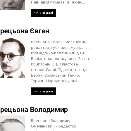
Навчався у гімназії в Ніжині...
читати далі
рецьона Євген
Врецьона Євген Омелянович –
редактор, публіцист, журналіст,
громадсько-політичний діяч.
Варіант правопису імені: Евген.
Криптонім: Е. В. Пластове
псевдо: Ґанді. Підпільні псевдо:
Беран, Волянський, Ґенко,
Турчин. Народився у сім’ї...
читати далі
рецьона Володимир
Врецьона Володимир
Омелянович – редактор,