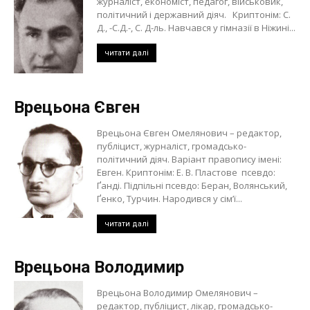
журналіст, економіст, педагог, військовик,
політичний і державний діяч. Криптонім: С.
Д., -С.Д.-, С. Д-ль. Навчався у гімназії в Ніжині...
читати далі
Врецьона Євген
Врецьона Євген Омелянович – редактор,
публіцист, журналіст, громадсько-
політичний діяч. Варіант правопису імені:
Евген. Криптонім: Е. В. Пластове псевдо:
Ґанді. Підпільні псевдо: Беран, Волянський,
Ґенко, Турчин. Народився у сім’ї...
читати далі
Врецьона Володимир
Врецьона Володимир Омелянович –
редактор, публіцист, лікар, громадсько-