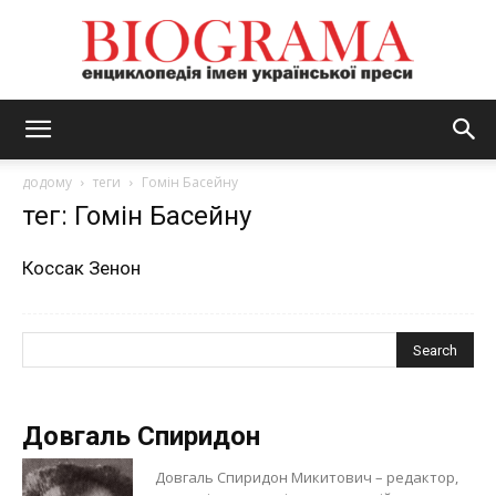
BIOGRAMA
додому
теги
Гомін Басейну
тег: Гомін Басейну
Коссак Зенон
Довгаль Спиридон
Довгаль Спиридон Микитович – редактор,