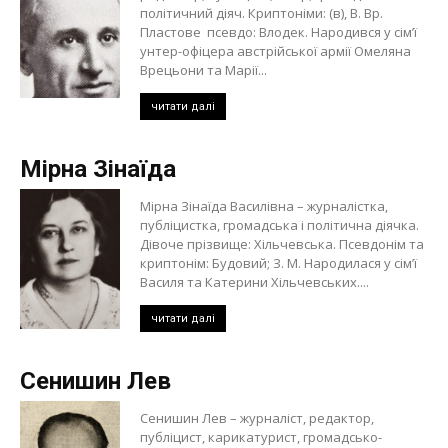
політичний діяч. Криптоніми: (в), В. Вр.
Пластове псевдо: Влодек. Народився у сім’ї
унтер-офіцера австрійської армії Омеляна
Врецьони та Марії...
читати далі
Мірна Зінаїда
Мірна Зінаїда Василівна – журналістка,
публіцистка, громадська і політична діячка.
Дівоче прізвище: Хільчевська. Псевдонім та
криптонім: Будовий; З. М. Народилася у сім’ї
Василя та Катерини Хільчевських....
читати далі
Сенишин Лев
Сенишин Лев – журналіст, редактор,
публіцист, карикатурист, громадсько-