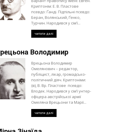
Варіант правопису імені: Евген.
Криптонім: Е. В. Пластове
псевдо: Ґанді. Підпільні псевдо:
Беран, Волянський, Ґенко,
Турчин. Народився у сім’ї...
читати далі
рецьона Володимир
Врецьона Володимир
Омелянович – редактор,
публіцист, лікар, громадсько-
політичний діяч. Криптоніми:
(в), В. Вр. Пластове псевдо:
Влодек. Народився у сім’ї унтер-
офіцера австрійської армії
Омеляна Врецьони та Марії...
читати далі
ірна Зінаїда