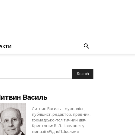
АКТИ
итвин Василь
Литвин Василь – журналіст,
публіцист, редактор, правник,
громадсько-політичний діяч.
Криптонім: В. Л. Навчався у
гімназії «Рідної Школи» в