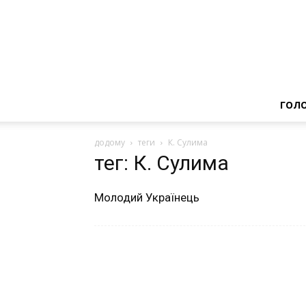
ГОЛ
додому
теги
К. Сулима
тег: К. Сулима
Молодий Українець