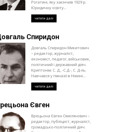
Рогатині, яку закінчив 1929 р.
Юридичну освіту...
читати далі
овгаль Спиридон
Довгаль Спиридон Микитович
– редактор, журналіст,
економіст, педагог, військовик,
політичний і державний діяч.
Криптонім: С. Д., -С.Д.-, С. Д-ль.
Навчався у гімназії в Ніжині...
читати далі
рецьона Євген
Врецьона Євген Омелянович –
редактор, публіцист, журналіст,
громадсько-політичний діяч.