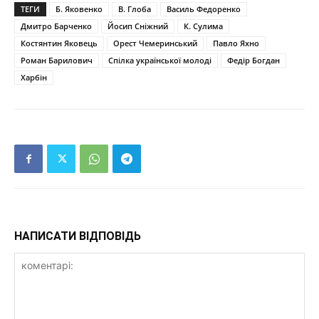
ТЕГИ
Б. Яковенко
В. Глоба
Василь Федоренко
Дмитро Барченко
Йосип Сніжний
К. Сулима
Костянтин Яковець
Орест Чемеринський
Павло Яхно
Роман Барилович
Спілка української молоді
Федір Богдан
Харбін
НАПИСАТИ ВІДПОВІДЬ