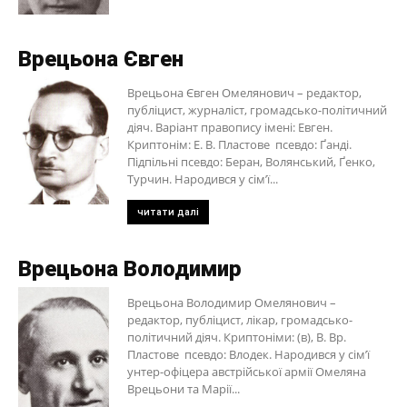
Врецьона Євген
Врецьона Євген Омелянович – редактор,
публіцист, журналіст, громадсько-політичний
діяч. Варіант правопису імені: Евген.
Криптонім: Е. В. Пластове псевдо: Ґанді.
Підпільні псевдо: Беран, Волянський, Ґенко,
Турчин. Народився у сім’ї...
читати далі
Врецьона Володимир
Врецьона Володимир Омелянович –
редактор, публіцист, лікар, громадсько-
політичний діяч. Криптоніми: (в), В. Вр.
Пластове псевдо: Влодек. Народився у сім’ї
унтер-офіцера австрійської армії Омеляна
Врецьони та Марії...