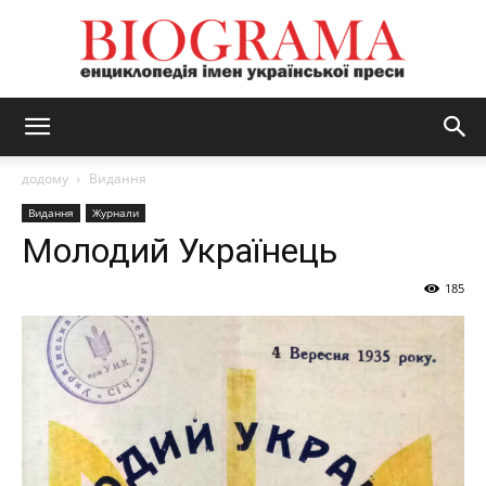
BIOGRAMA
додому
Видання
Видання
Журнали
Молодий Українець
185