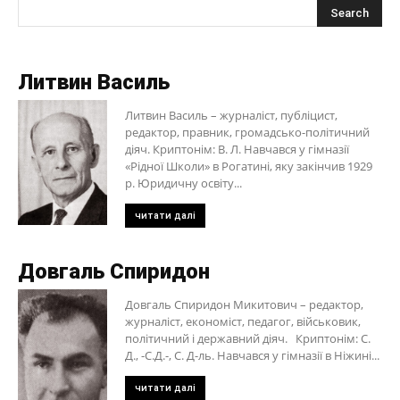
Литвин Василь
Литвин Василь – журналіст, публіцист,
редактор, правник, громадсько-політичний
діяч. Криптонім: В. Л. Навчався у гімназії
«Рідної Школи» в Рогатині, яку закінчив 1929
р. Юридичну освіту...
читати далі
Довгаль Спиридон
Довгаль Спиридон Микитович – редактор,
журналіст, економіст, педагог, військовик,
політичний і державний діяч. Криптонім: С.
Д., -С.Д.-, С. Д-ль. Навчався у гімназії в Ніжині...
читати далі