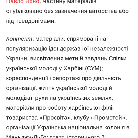
Павло Яхно
. Частину матеріалів
опубліковано без зазначення авторства або
під псевдонімами.
Контент
: матеріали, спрямовані на
популяризацію ідеї державної незалежності
України, висвітлення мети й завдань Спілки
української молоді у Харбіні (СУМ);
кореспонденції і репортажі про діяльність
організації, життя української молоді й
молодіжні рухи на українських землях;
матеріали про роботу харбінської філії
товариства «Просвіта», клубу «Прометей»,
організації Українська національна колонія в
Маньджу-Ді-Го; статті історичного й