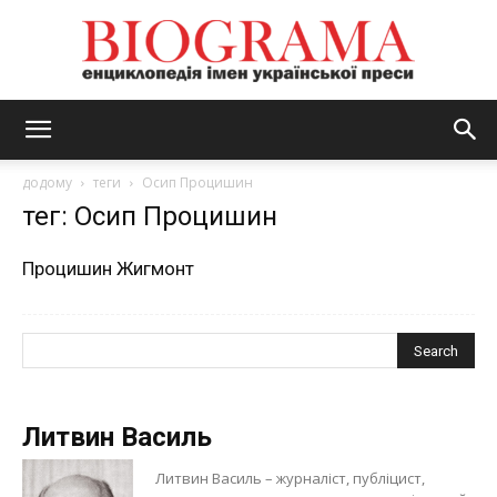
BIOGRAMA
додому
теги
Осип Процишин
тег: Осип Процишин
Процишин Жигмонт
Литвин Василь
Литвин Василь – журналіст, публіцист,