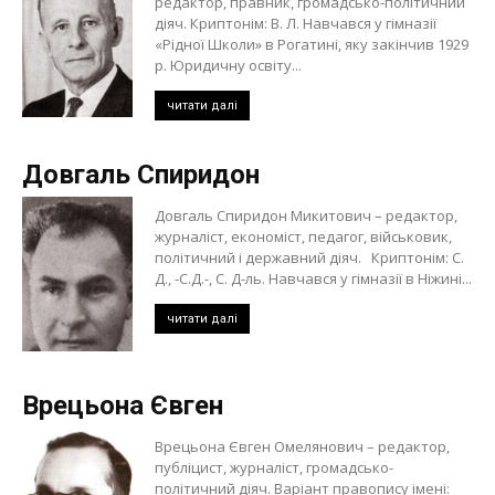
редактор, правник, громадсько-політичний
діяч. Криптонім: В. Л. Навчався у гімназії
«Рідної Школи» в Рогатині, яку закінчив 1929
р. Юридичну освіту...
читати далі
Довгаль Спиридон
Довгаль Спиридон Микитович – редактор,
журналіст, економіст, педагог, військовик,
політичний і державний діяч. Криптонім: С.
Д., -С.Д.-, С. Д-ль. Навчався у гімназії в Ніжині...
читати далі
Врецьона Євген
Врецьона Євген Омелянович – редактор,
публіцист, журналіст, громадсько-
політичний діяч. Варіант правопису імені: