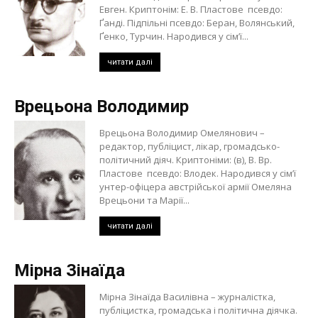
Евген. Криптонім: Е. В. Пластове псевдо:
Ґанді. Підпільні псевдо: Беран, Волянський,
Ґенко, Турчин. Народився у сім’ї...
читати далі
Врецьона Володимир
Врецьона Володимир Омелянович –
редактор, публіцист, лікар, громадсько-
політичний діяч. Криптоніми: (в), В. Вр.
Пластове псевдо: Влодек. Народився у сім’ї
унтер-офіцера австрійської армії Омеляна
Врецьони та Марії...
читати далі
Мірна Зінаїда
Мірна Зінаїда Василівна – журналістка,
публіцистка, громадська і політична діячка.