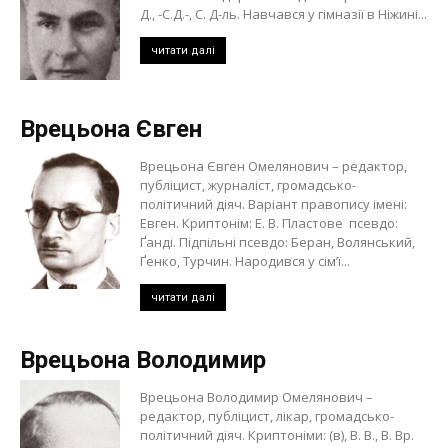
Д., -С.Д.-, С. Д-ль. Навчався у гімназії в Ніжині...
читати далі
Врецьона Євген
Врецьона Євген Омелянович – редактор,
публіцист, журналіст, громадсько-
політичний діяч. Варіант правопису імені:
Евген. Криптонім: Е. В. Пластове псевдо:
Ґанді. Підпільні псевдо: Беран, Волянський,
Ґенко, Турчин. Народився у сім’ї...
читати далі
Врецьона Володимир
Врецьона Володимир Омелянович –
редактор, публіцист, лікар, громадсько-
політичний діяч. Криптоніми: (в), В. В., В. Вр.