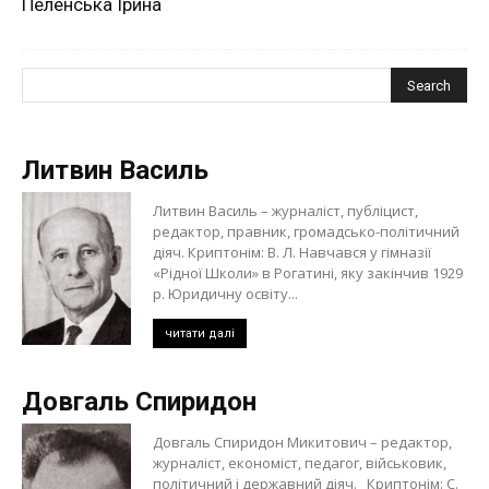
Пеленська Ірина
Литвин Василь
Литвин Василь – журналіст, публіцист,
редактор, правник, громадсько-політичний
діяч. Криптонім: В. Л. Навчався у гімназії
«Рідної Школи» в Рогатині, яку закінчив 1929
р. Юридичну освіту...
читати далі
Довгаль Спиридон
Довгаль Спиридон Микитович – редактор,
журналіст, економіст, педагог, військовик,
політичний і державний діяч. Криптонім: С.