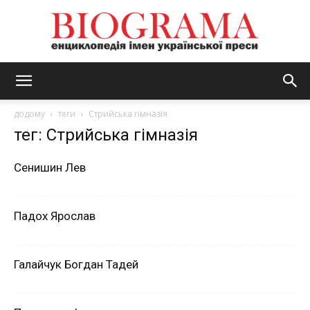
BIOGRAMA
додому
теги
Стрийська гімназія
тег: Стрийська гімназія
Сенишин Лев
Падох Ярослав
Галайчук Богдан Тадей