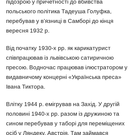
підозрою у причетності до вбивства
польського політика Тадеуша Голуфка,
перебував у в’язниці в Самборі до кінця
вересня 1932 р.
Від початку 1930-х рр. як карикатурист
співпрацював із львівською сатиричною
пресою. Водночас працював ілюстратором у
видавничому концерні «Українська преса»
Івана Тиктора.
Влітку 1944 р. емігрував на Захід. У другій
половині 1940-х рр. разом із дружиною та
сином перебував у таборі для переміщених
осіб у Ляндеку, Австрія. Там займався