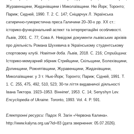
Журавенщини, Жидачівщини і Миколаївщини
.
Ню Йорк; Торонто;
Париж; Сидней, 1990. Т. 2. С. 147; Сніцарчук Л. Українська
сатирично-гумористична преса Галичини 20–30-х рр. ХХ ст.:
історико-функціональний аспект та інтерпретаційні особливості.
Львів, 2001. С. 77; Сова А. Невідомі документи львівських архівів
про діяльність Романа Шухевича в Українському студентському
спортовому клубі.
Новітня доба
. Львів, 2018. С. 216;
Стрийщина
:
Історико-мемуарний збірник Стрийщини, Скільщини, Болехівщини,
Долинщини, Рожнятівщини, Журавенщини, Жидачівщини,
Миколаївщини: у 3 т. Нью-Йорк; Торонто; Париж; Сідней, 1991. Т.
1. С. 255, 475, 492, 510, 523; 30-ти ліття видавничої діяльності
Івана Тиктора. 1923–1953. Вінніпеґ, 1953. С. 14; Senyshyn Lev.
Encyclopedia of Ukraine
. Toronto, 1993. Vol. 4. P. 591.
Електронні ресурси
: Падох Я. Загін «Червона Калина».
http://www.kalyna.org.ua/?id=83 (дата звернення: 05.07.2026).