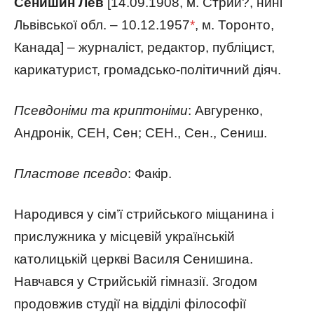
Сенишин Лев
[14.09.1908, м. Стрий?, нині
Львівської обл. – 10.12.1957
*
, м. Торонто,
Канада] – журналіст, редактор, публіцист,
карикатурист, громадсько-політичний діяч.
Псевдоніми та криптоніми
: Авгуренко,
Андронік, СЕН, Сен; СЕН., Сен., Сениш.
Пластове псевдо
: Факір.
Народився у сім’ї стрийського міщанина і
прислужника у місцевій українській
католицькій церкві Василя Сенишина.
Навчався у Стрийській гімназії. Згодом
продовжив студії на відділі філософії