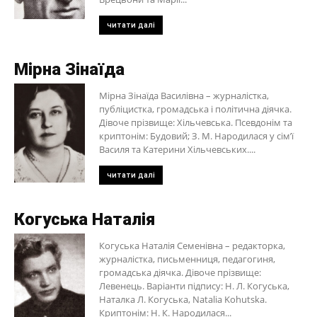
читати далі
Мірна Зінаїда
Мірна Зінаїда Василівна – журналістка,
публіцистка, громадська і політична діячка.
Дівоче прізвище: Хільчевська. Псевдонім та
криптонім: Будовий; З. М. Народилася у сім’ї
Василя та Катерини Хільчевських....
читати далі
Когуська Наталія
Когуська Наталія Семенівна – редакторка,
журналістка, письменниця, педагогиня,
громадська діячка. Дівоче прізвище:
Левенець. Варіанти підпису: Н. Л. Когуська,
Наталка Л. Когуська, Natalia Kohutska.
Криптонім: Н. К. Народилася...