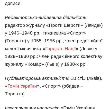
дописи.
Редакторсько-видавнича діяльність
:
редактор журналу «Проти Шерсти» (Ляндек)
у 1946–1948 рр., тижневика «Спорт»
(Торонто) у 1955–1956 рр.; член редакційної
колегії місячника «
Гордість Нації
» (Львів) у
1929–1930 рр.; член редакційного колективу
журналу «Комар» (Львів) у 1930-х рр.
Публікаторська активність
: «Вісті» (Львів),
«
Гомін України
», «Спорт» (обидва –
Торонто).
Ілюстрування часописів
: «Гомін України»