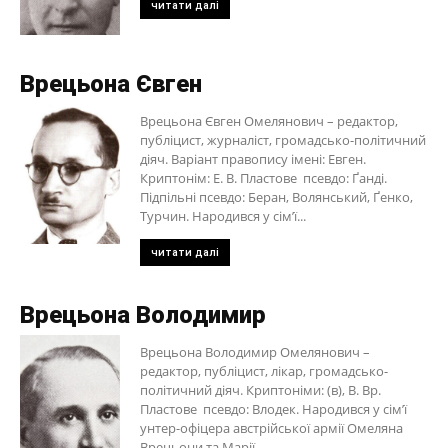
читати далі
Врецьона Євген
Врецьона Євген Омелянович – редактор,
публіцист, журналіст, громадсько-політичний
діяч. Варіант правопису імені: Евген.
Криптонім: Е. В. Пластове псевдо: Ґанді.
Підпільні псевдо: Беран, Волянський, Ґенко,
Турчин. Народився у сім’ї...
читати далі
Врецьона Володимир
Врецьона Володимир Омелянович –
редактор, публіцист, лікар, громадсько-
політичний діяч. Криптоніми: (в), В. Вр.
Пластове псевдо: Влодек. Народився у сім’ї
унтер-офіцера австрійської армії Омеляна
Врецьони та Марії...