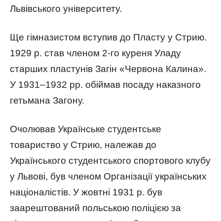
Львівського університету.
Ще гімназистом вступив до Пласту у Стрию.
1929 р. став членом 2-го куреня Уладу
старших пластунів Загін «Червона Калина».
У 1931–1932 рр. обіймав посаду наказного
гетьмана Загону.
Очолював Українське студентське
товариство у Стрию, належав до
Українського студентського спортового клубу
у Львові, був членом Організації українських
націоналістів. У жовтні 1931 р. був
заарештований польською поліцією за