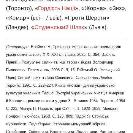
(Торонто), «
Гордість Нації
», «Жорна», «Зиз»,
«Комар» (всі – Львів), «Проти Шерсти»
(Ляндек), «
Студенський Шлях
» (Львів).
Література
: Брайлян Н. Приховані імена: словник псевдонімів
українських авторів ХІХ–ХХІ ст. Львів, 2023. С. 354; Василь
Гірний. «Розгублені сили» та інші твори / зібрав Володимир
Пилипович. Перемишль, 2008 С. 9, 15; Гайський О. [Новицький
Осип] Світлій пам’яті Лева Сенишина.
Спогади про Ляндек
.
Торонто, 1991. С. 222–224; Книга мистців і діячів української
культури учасників Першої Зустрічі українських мистців Америки
й Канади з громадянством у днях 3—5 липня 1954. Торонто, 1954.
С. 223; Мірчук П. Нарис історії ОУН. Т. 1. 1920–1939. Мюнхен;
Лондон; Нью-Йорк, 1968. С. 125, 809; Падох Я. Стрийські
журналісти.
Стрийщина
: Історично-мемуарний збірник
Стрийщини, Скільщини, Болехівщини, Долинщини, Рожнятівщини,