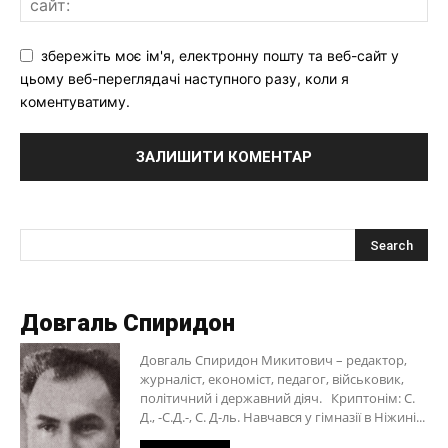
збережіть моє ім'я, електронну пошту та веб-сайт у
цьому веб-переглядачі наступного разу, коли я
коментуватиму.
Довгаль Спиридон
Довгаль Спиридон Микитович – редактор,
журналіст, економіст, педагог, військовик,
політичний і державний діяч. Криптонім: С.
Д., -С.Д.-, С. Д-ль. Навчався у гімназії в Ніжині...