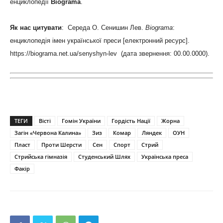
енциклопедії
Biograma
.
Як нас цитувати
: Середа О. Сенишин Лев.
Biograma
:
енциклопедія імен української преси [електронний ресурс].
https://biograma.net.ua/senyshyn-lev (дата звернення: 00.00.0000).
ТЕГИ
Вісті
Гомін України
Гордість Нації
Жорна
Загін «Червона Калина»
Зиз
Комар
Ляндек
ОУН
Пласт
Проти Шерсти
Сен
Спорт
Стрий
Стрийська гімназія
Студенський Шлях
Українська преса
Факір