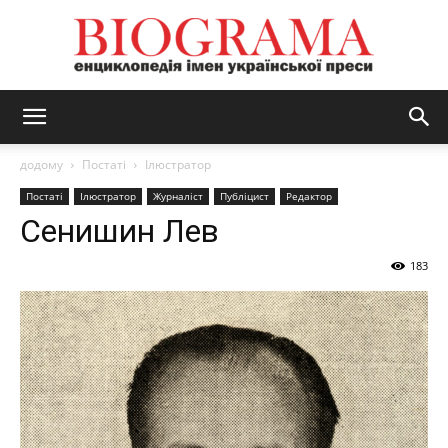
BIOGRAMA
додому
Постаті
Ілюстратор
Постаті
Ілюстратор
Журналіст
Публіцист
Редактор
Сенишин Лев
183