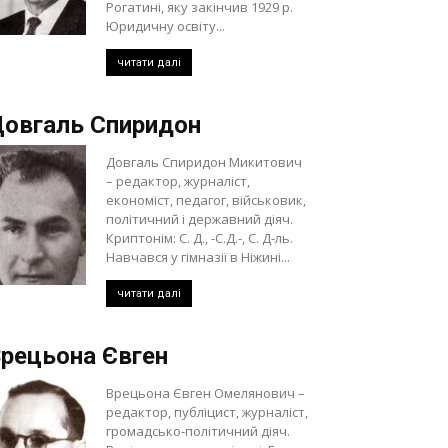
Рогатині, яку закінчив 1929 р.
Юридичну освіту...
читати далі
овгаль Спиридон
Довгаль Спиридон Микитович
– редактор, журналіст,
економіст, педагог, військовик,
політичний і державний діяч.
Криптонім: С. Д., -С.Д.-, С. Д-ль.
Навчався у гімназії в Ніжині...
читати далі
рецьона Євген
Врецьона Євген Омелянович –
редактор, публіцист, журналіст,
громадсько-політичний діяч.