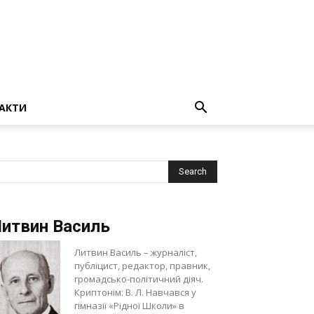
АКТИ
итвин Василь
Литвин Василь – журналіст,
публіцист, редактор, правник,
громадсько-політичний діяч.
Криптонім: В. Л. Навчався у
гімназії «Рідної Школи» в