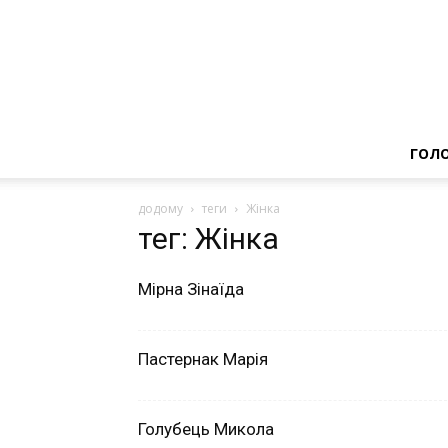
ГОЛ
додому
теги
Жінка
тег: Жінка
Мірна Зінаїда
Пастернак Марія
Голубець Микола