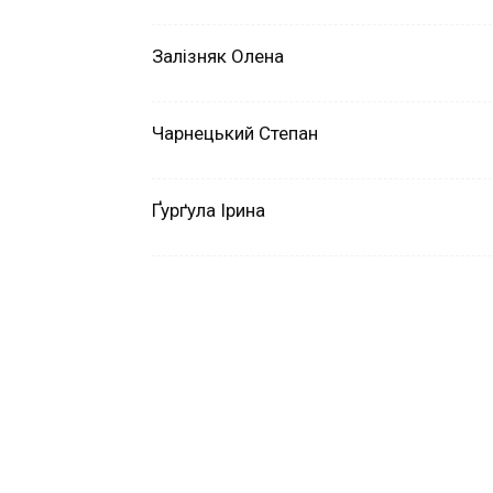
Залізняк Олена
Чарнецький Степан
Ґурґула Ірина