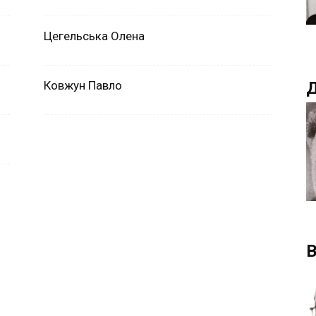
Цегельська Олена
Ковжун Павло
Д
В