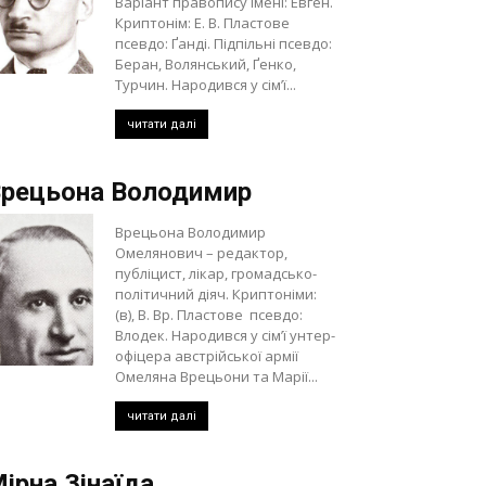
Варіант правопису імені: Евген.
Криптонім: Е. В. Пластове
псевдо: Ґанді. Підпільні псевдо:
Беран, Волянський, Ґенко,
Турчин. Народився у сім’ї...
читати далі
рецьона Володимир
Врецьона Володимир
Омелянович – редактор,
публіцист, лікар, громадсько-
політичний діяч. Криптоніми:
(в), В. Вр. Пластове псевдо:
Влодек. Народився у сім’ї унтер-
офіцера австрійської армії
Омеляна Врецьони та Марії...
читати далі
ірна Зінаїда