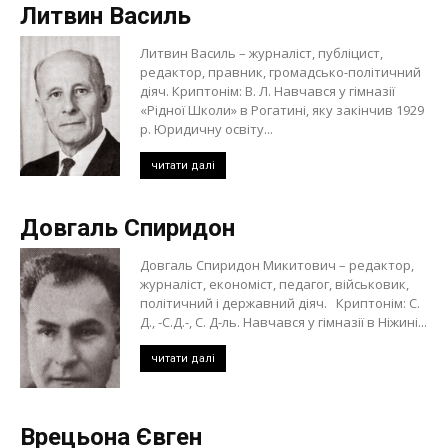
Литвин Василь
Литвин Василь – журналіст, публіцист,
редактор, правник, громадсько-політичний
діяч. Криптонім: В. Л. Навчався у гімназії
«Рідної Школи» в Рогатині, яку закінчив 1929
р. Юридичну освіту...
читати далі
Довгаль Спиридон
Довгаль Спиридон Микитович – редактор,
журналіст, економіст, педагог, військовик,
політичний і державний діяч. Криптонім: С.
Д., -С.Д.-, С. Д-ль. Навчався у гімназії в Ніжині...
читати далі
Врецьона Євген