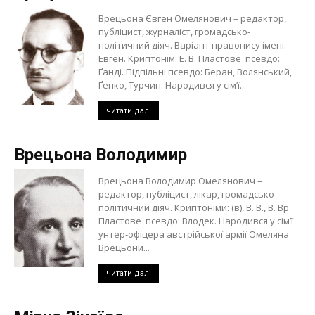
Врецьона Євген Омелянович – редактор,
публіцист, журналіст, громадсько-
політичний діяч. Варіант правопису імені:
Евген. Криптонім: Е. В. Пластове псевдо:
Ґанді. Підпільні псевдо: Беран, Волянський,
Ґенко, Турчин. Народився у сім’ї...
читати далі
Врецьона Володимир
Врецьона Володимир Омелянович –
редактор, публіцист, лікар, громадсько-
політичний діяч. Криптоніми: (в), В. В., В. Вр.
Пластове псевдо: Влодек. Народився у сім’ї
унтер-офіцера австрійської армії Омеляна
Врецьони...
читати далі