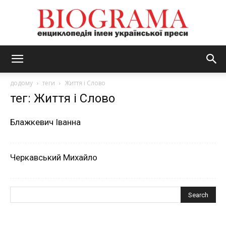
BIOGRAMA
додому
теги
Життя і Слово
тег: Життя і Слово
Блажкевич Іванна
Черкавський Михайло