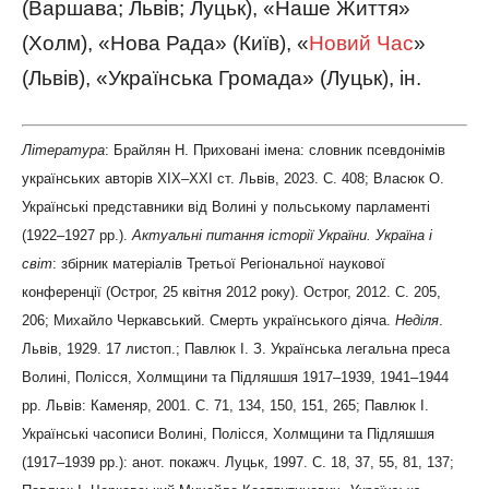
(Варшава; Львів; Луцьк), «Наше Життя»
(Холм), «Нова Рада» (Київ), «
Новий Час
»
(Львів), «Українська Громада» (Луцьк), ін.
Література
: Брайлян Н. Приховані імена: словник псевдонімів
українських авторів ХІХ–ХХІ ст. Львів, 2023. С. 408; Власюк О.
Українські представники від Волині у польському парламенті
(1922–1927 рр.).
Актуальні питання історії України. Україна і
світ
: збірник матеріалів Третьої Регіональної наукової
конференції (Острог, 25 квітня 2012 року). Острог, 2012. С. 205,
206; Михайло Черкавський. Смерть українського діяча.
Неділя
.
Львів, 1929. 17 листоп.; Павлюк І. З. Українська легальна преса
Волині, Полісся, Холмщини та Підляшшя 1917–1939, 1941–1944
рр. Львів: Каменяр, 2001. С. 71, 134, 150, 151, 265; Павлюк І.
Українські часописи Волині, Полісся, Холмщини та Підляшшя
(1917–1939 рр.): анот. покажч. Луцьк, 1997. С. 18, 37, 55, 81, 137;