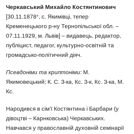
Черкавський Михайло Костянтинович
[30.11.1878
*
, с. Якимівці, тепер
Кременецького р-ну Тернопільської обл. –
07.11.1929, м. Львів] – видавець, редактор,
публіцист, педагог, культурно-освітній та
громадсько-політичний діяч.
Псевдоніми та криптоніми
: М.
Якимовецький; К. С. З-ка, Кс. З-к, Кс. З-ка, М.
Кс.
Народився в сім’ї Костянтина і Барбари (у
дівоцтві – Карнковська) Черкавських.
Навчався у православній духовній семінарії