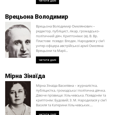
читати далі
Врецьона Володимир
Врецьона Володимир Омелянович –
редактор, публіцист, лікар, громадсько-
політичний діяч. Криптоніми: (в), В. Вр.
Пластове псевдо: Влодек. Народився у сім’ї
унтер-офіцера австрійської армії Омеляна
Врецьони та Марії...
читати далі
Мірна Зінаїда
Мірна Зінаїда Василівна – журналістка,
публіцистка, громадська і політична діячка.
Дівоче прізвище: Хільчевська. Псевдонім та
криптонім: Будовий; З. М. Народилася у сім’ї
Василя та Катерини Хільчевських....
читати далі