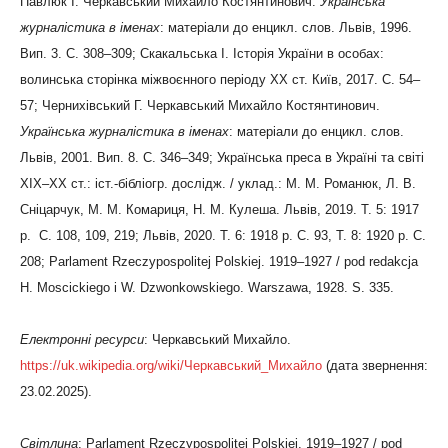
Павлюк І. Черкавський Михайло Костянтинович.
Українська
журналістика в іменах
: матеріали до енцикл. слов. Львів, 1996.
Вип. 3. С. 308–309; Скакальська І. Історія України в особах:
волинська сторінка міжвоєнного періоду ХХ ст. Київ, 2017. С. 54–
57; Чернихівський Г. Черкавський Михайло Костянтинович.
Українська журналістика в іменах
: матеріали до енцикл. слов.
Львів, 2001. Вип. 8. С. 346–349; Українська преса в Україні та світі
ХІХ–ХХ ст.: іст.-бібліогр. дослідж. / уклад.: М. М. Романюк, Л. В.
Сніцарчук, М. М. Комариця, Н. М. Кулеша. Львів, 2019. Т. 5: 1917
р. С. 108, 109, 219; Львів, 2020. Т. 6: 1918 р. С. 93, Т. 8: 1920 р. С.
208; Parlament Rzeczypospolitej Polskiej. 1919–1927 / pod redakcja
H. Moscickiego i W. Dzwonkowskiego. Warszawa, 1928. S. 335.
Електронні ресурси
: Черкавський Михайло.
https://uk.wikipedia.org/wiki/Черкавський_Михайло
(дата звернення:
23.02.2025).
Світлин
а
: Parlament Rzeczypospolitej Polskiej. 1919–1927 / pod