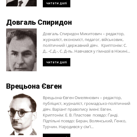
читати далі
Довгаль Спиридон
Довгаль Спиридон Микитович – редактор,
журналіст, економіст, педагог, військовик,
політичний і державний діяч. Криптонім: С.
Д., -С.Д.-, С. Д-ль. Навчався у гімназії в Ніжині...
читати далі
Врецьона Євген
Врецьона Євген Омелянович – редактор,
публіцист, журналіст, громадсько-політичний
діяч. Варіант правопису імені: Евген.
Криптонім: Е. В. Пластове псевдо: Ґанді.
Підпільні псевдо: Беран, Волянський, Ґенко,
Турчин. Народився у сім’ї...