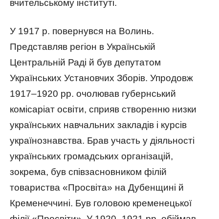
вчительському інституті.
У 1917 р. повернувся на Волинь.
Представляв регіон в Українській
Центральній Раді й був депутатом
Українських Установчих Зборів. Упродовж
1917–1920 рр. очолював губернський
комісаріат освіти, сприяв створенню низки
українських навчальних закладів і курсів
українознавства. Брав участь у діяльності
українських громадських організацій,
зокрема, був співзасновником філій
товариства «Просвіта» на Дубенщині й
Кременеччині. Був головою кременецької
філії «Просвіти». У 1920–1921 рр. обіймав