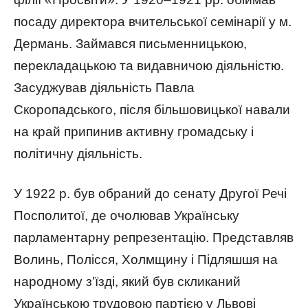
посаду директора вчительської семінарії у м.
Дермань. Займався письменницькою,
перекладацькою та видавничою діяльністю.
Засуджував діяльність Павла
Скоропадського, після більшовицької навали
на край припинив активну громадську і
політичну діяльність.
У 1922 р. був обраний до сенату Другої Речі
Посполитої, де очолював Українську
парламентарну репрезентацію. Представляв
Волинь, Полісся, Холмщину і Підляшшя на
народному з’їзді, який був скликаний
Українською трудовою партією у Львові