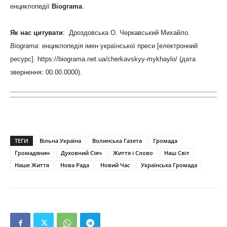
енциклопедії
Biograma
.
Як нас цитувати
: Дроздовська О. Черкавський Михайло.
Biograma
: енциклопедія імен української преси [електронний
ресурс]. https://biograma.net.ua/cherkavskyy-mykhaylo/ (дата
звернення: 00.00.0000).
ТЕГИ
Вільна Україна
Волинська Газета
Громада
Громадянин
Духовний Сіяч
Життя і Слово
Наш Світ
Наше Життя
Нова Рада
Новий Час
Українська Громада