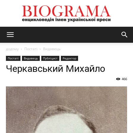
BIOGRAMA
додому
Постаті
Видавець
Постаті
Видавець
Публіцист
Редактор
Черкавський Михайло
466