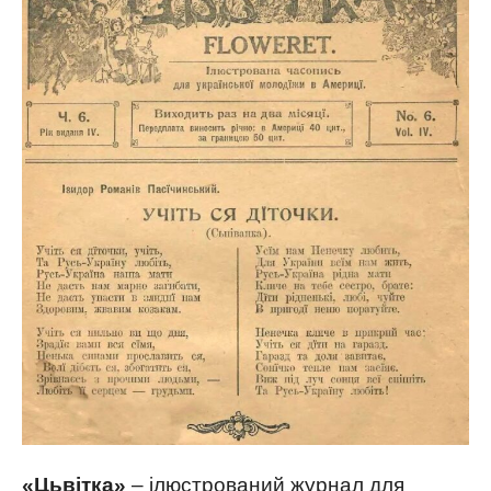
«Цьвітка»
– ілюстрований журнал для