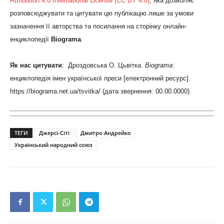
Attribution 4.0 International License (CC BY 4.0)
, яка дозволяє
розповсюджувати та цитувати цю публікацію лише за умови
зазначення її авторства та посилання на сторінку онлайн-
енциклопедії
Biograma
.
Як нас цитувати
: Дроздовська О. Цьвітка.
Biograma
:
енциклопедія імен української преси [електронний ресурс].
https://biograma.net.ua/tsvitka/ (дата звернення: 00.00.0000).
ТЕГИ
Джерсі-Сіті
Дмитро Андрейко
Український народний союз