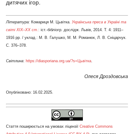
дитячих ігор.
Література:
Комариця М. Цьвітка.
Українська преса в Україні та
світі ХІХ–ХХ ст.
: іст.-бібліогр. дослідж. Львів, 2014. Т. 4: 1911–
1916 рр. / уклад.: М. В. Галушко, М. М. Романюк, Л. В. Сніцарчук.
С. 376–378.
Світлина
:
https://diasporiana.org.ua/?s=Цьвітка
.
Олеся Дроздовська
Опубліковано: 16.02.2025.
Стаття поширюється на умовах ліцензії
Creative Commons