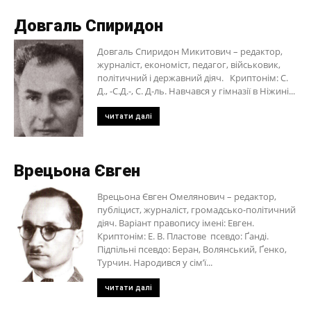
Довгаль Спиридон
Довгаль Спиридон Микитович – редактор,
журналіст, економіст, педагог, військовик,
політичний і державний діяч. Криптонім: С.
Д., -С.Д.-, С. Д-ль. Навчався у гімназії в Ніжині...
читати далі
Врецьона Євген
Врецьона Євген Омелянович – редактор,
публіцист, журналіст, громадсько-політичний
діяч. Варіант правопису імені: Евген.
Криптонім: Е. В. Пластове псевдо: Ґанді.
Підпільні псевдо: Беран, Волянський, Ґенко,
Турчин. Народився у сім’ї...
читати далі