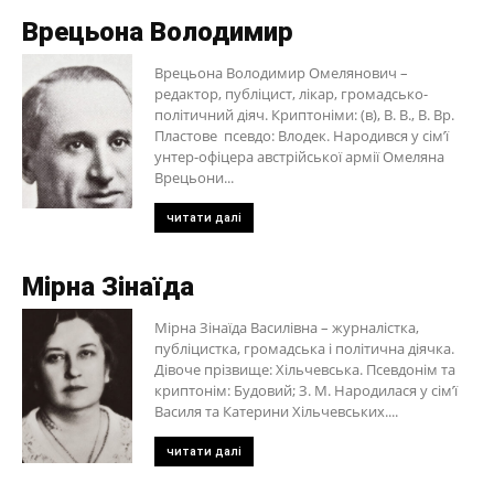
Врецьона Володимир
Врецьона Володимир Омелянович –
редактор, публіцист, лікар, громадсько-
політичний діяч. Криптоніми: (в), В. В., В. Вр.
Пластове псевдо: Влодек. Народився у сім’ї
унтер-офіцера австрійської армії Омеляна
Врецьони...
читати далі
Мірна Зінаїда
Мірна Зінаїда Василівна – журналістка,
публіцистка, громадська і політична діячка.
Дівоче прізвище: Хільчевська. Псевдонім та
криптонім: Будовий; З. М. Народилася у сім’ї
Василя та Катерини Хільчевських....
читати далі