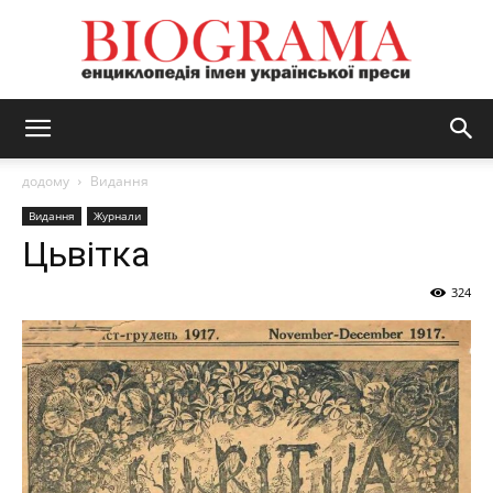
BIOGRAMA
додому
Видання
Видання
Журнали
Цьвітка
324