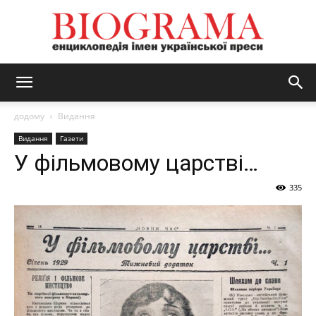
BIOGRAMA
додому
Видання
Видання
Газети
У фільмовому царстві…
335