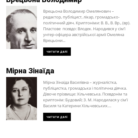
Врецьона Володимир Омелянович –
редактор, публіцист, лікар, громадсько-
політичний діяч. Криптоніми: В. В., В. Вр., (вр).
Пластове псевдо: Влодек. Народився у сім’ї
унтер-офіцера австрійської армії Омеляна
Врецьони...
читати далі
Мірна Зінаїда
Мірна Зінаїда Василівна – журналістка,
публіцистка, громадська і політична діячка.
Дівоче прізвище: Хільчевська. Псевдонім та
криптонім: Будовий; З. М. Народилася у сім’ї
Василя та Катерини Хільчевських....
читати далі