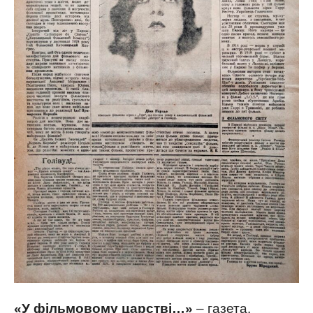
«У фільмовому царстві…»
– газета.