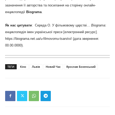
зазначення її авторства та посилання на сторінку онлайн-
енциклопедії
Biograma
.
Як нас цитувати
: Середа О. У фільмовому царстві…
Biograma
:
енциклопедія імен української преси [електронний ресурс].
https://biograma.net.ua/u-filmovomu-tsarstvi/ (дата звернення:
00.00.0000).
ТЕГИ
Кіно
Львів
Новий Час
Ярослав Бохенський