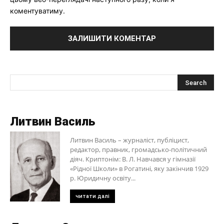
коментуватиму.
Литвин Василь
Литвин Василь – журналіст, публіцист,
редактор, правник, громадсько-політичний
діяч. Криптонім: В. Л. Навчався у гімназії
«Рідної Школи» в Рогатині, яку закінчив 1929
р. Юридичну освіту...
читати далі