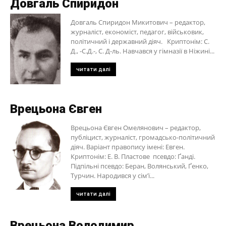
Довгаль Спиридон
Довгаль Спиридон Микитович – редактор,
журналіст, економіст, педагог, військовик,
політичний і державний діяч. Криптонім: С.
Д., -С.Д.-, С. Д-ль. Навчався у гімназії в Ніжині...
читати далі
Врецьона Євген
Врецьона Євген Омелянович – редактор,
публіцист, журналіст, громадсько-політичний
діяч. Варіант правопису імені: Евген.
Криптонім: Е. В. Пластове псевдо: Ґанді.
Підпільні псевдо: Беран, Волянський, Ґенко,
Турчин. Народився у сім’ї...
читати далі
Врецьона Володимир