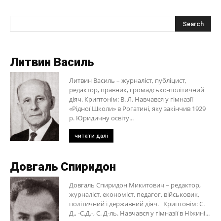
Литвин Василь
Литвин Василь – журналіст, публіцист,
редактор, правник, громадсько-політичний
діяч. Криптонім: В. Л. Навчався у гімназії
«Рідної Школи» в Рогатині, яку закінчив 1929
р. Юридичну освіту...
читати далі
Довгаль Спиридон
Довгаль Спиридон Микитович – редактор,
журналіст, економіст, педагог, військовик,
політичний і державний діяч. Криптонім: С.
Д., -С.Д.-, С. Д-ль. Навчався у гімназії в Ніжині...