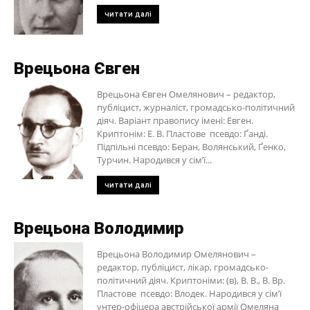
читати далі
Врецьона Євген
Врецьона Євген Омелянович – редактор,
публіцист, журналіст, громадсько-політичний
діяч. Варіант правопису імені: Евген.
Криптонім: Е. В. Пластове псевдо: Ґанді.
Підпільні псевдо: Беран, Волянський, Ґенко,
Турчин. Народився у сім’ї...
читати далі
Врецьона Володимир
Врецьона Володимир Омелянович –
редактор, публіцист, лікар, громадсько-
політичний діяч. Криптоніми: (в), В. В., В. Вр.
Пластове псевдо: Влодек. Народився у сім’ї
унтер-офіцера австрійської армії Омеляна