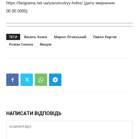
https://biograma.net.ua/yavorivskyy-holos/ (дата звернення:
00.00.0000).
ТЕГИ
Василь Хомік
Мирон Літинський
Павло Кирчів
Роман Секела
Яворів
НАПИСАТИ ВІДПОВІДЬ