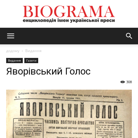
BIOGRAMA
додому
Видання
Видання
Газети
Яворівський Голос
308