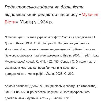
Редакторсько-видавнича діяльність
:
відповідальний редактор часопису «
Музичні
Вісти
» (Львів) у 1934 р.
Література
: Вистава української фотоґрафіки / зредаґував Ю.
Дорош. Львів, 1934. С. 9; Никорак Н. Видавнича діяльність
Ярослава Ярославенка і нотне видавництво «Торбан».
Записки
Наукового товариства імені Шевченка.
Львів, 2004. Т. 247: Праці
Музикознавчої секції. С. 448, 452, 453; Середа О. У полоні арту:
українська мистецька преса Галичини міжвоєнного
двадцятиліття: монографія. Львів, 2023. С. 210.
Архівні джерела
: ДАЛО. Ф. 110 (Львівське городське староство).
Оп. 3. Спр. 658 (Про реєстрацію українського професійного
двомісячника «Музичні Вісти» у Львові). Арк. 6.