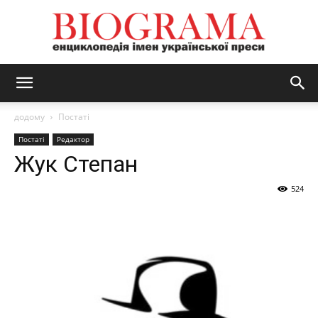
BIOGRAMA
додому
Постаті
Постаті
Редактор
Жук Степан
524