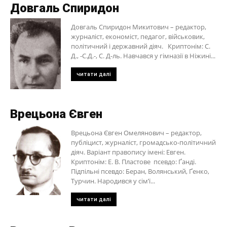
Довгаль Спиридон
Довгаль Спиридон Микитович – редактор,
журналіст, економіст, педагог, військовик,
політичний і державний діяч. Криптонім: С.
Д., -С.Д.-, С. Д-ль. Навчався у гімназії в Ніжині...
читати далі
Врецьона Євген
Врецьона Євген Омелянович – редактор,
публіцист, журналіст, громадсько-політичний
діяч. Варіант правопису імені: Евген.
Криптонім: Е. В. Пластове псевдо: Ґанді.
Підпільні псевдо: Беран, Волянський, Ґенко,
Турчин. Народився у сім’ї...
читати далі