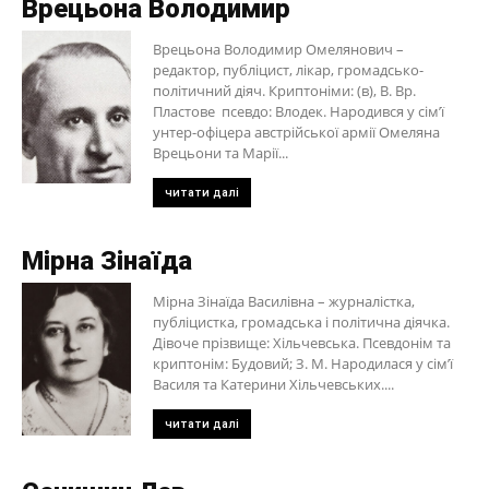
Врецьона Володимир
Врецьона Володимир Омелянович –
редактор, публіцист, лікар, громадсько-
політичний діяч. Криптоніми: (в), В. Вр.
Пластове псевдо: Влодек. Народився у сім’ї
унтер-офіцера австрійської армії Омеляна
Врецьони та Марії...
читати далі
Мірна Зінаїда
Мірна Зінаїда Василівна – журналістка,
публіцистка, громадська і політична діячка.
Дівоче прізвище: Хільчевська. Псевдонім та
криптонім: Будовий; З. М. Народилася у сім’ї
Василя та Катерини Хільчевських....
читати далі