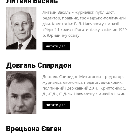
Литвин Василь
Литвин Василь – журналіст, публіцист,
редактор, правник, громадсько-політичний
діяч. Криптонім: В. Л. Навчався у гімназії
«Рідної Школи» в Рогатині, яку закінчив 1929
р. Юридичну освіту...
читати далі
Довгаль Спиридон
Довгаль Спиридон Микитович – редактор,
журналіст, економіст, педагог, військовик,
політичний і державний діяч. Криптонім: С.
Д., -С.Д.-, С. Д-ль. Навчався у гімназії в Ніжині...
читати далі
Врецьона Євген