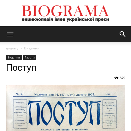
BIOGRAMA
додому
Видання
Видання
Газети
Поступ
370