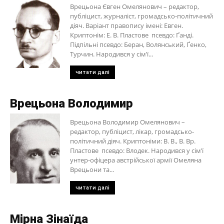
Врецьона Євген Омелянович – редактор,
публіцист, журналіст, громадсько-політичний
діяч. Варіант правопису імені: Евген.
Криптонім: Е. В. Пластове псевдо: Ґанді.
Підпільні псевдо: Беран, Волянський, Ґенко,
Турчин. Народився у сім’ї...
читати далі
Врецьона Володимир
Врецьона Володимир Омелянович –
редактор, публіцист, лікар, громадсько-
політичний діяч. Криптоніми: В. В., В. Вр.
Пластове псевдо: Влодек. Народився у сім’ї
унтер-офіцера австрійської армії Омеляна
Врецьони та...
читати далі
Мірна Зінаїда