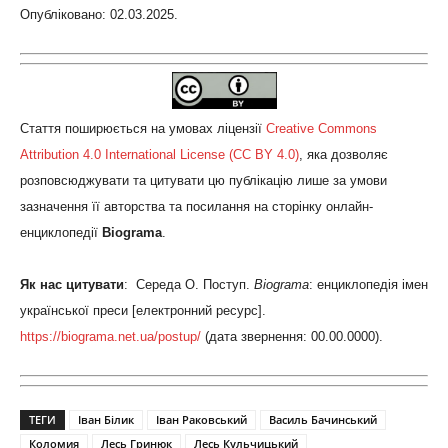
Опубліковано: 02.03.2025.
Стаття поширюється на умовах ліцензії
Creative Commons
Attribution 4.0 International License (CC BY 4.0)
, яка дозволяє
розповсюджувати та цитувати цю публікацію лише за умови
зазначення її авторства та посилання на сторінку онлайн-
енциклопедії
Biograma
.
Як нас цитувати
: Середа О. Поступ.
Biograma
: енциклопедія імен
української преси [електронний ресурс].
https://biograma.net.ua/postup/
(дата звернення: 00.00.0000).
ТЕГИ
Іван Білик
Іван Раковський
Василь Бачинський
Коломия
Лесь Гринюк
Лесь Кульчицький