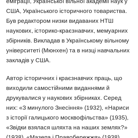
еміграції, Української вільної академії наук у
США, Українського історичного товариства.
Був редактором низки видаваних НТШ
наукових, історико-краєзнавчих, мемуарних
збірників. Викладав в Українському вільному
університеті (Мюнхен) та в низці навчальних
закладів у США.
Автор історичних і краєзнавчих праць, що
виходили самостійними виданнями й
друкувалися у наукових збірниках. Серед
них: «З минулого Знесіння» (1932), «Нариси
з історії галицького москвофільства» (1935),
«Звідки взялася шляхта на наших землях?»
(1938), «Мазепа і Правобережжя» (1938),