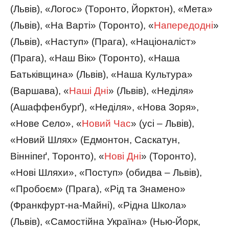
(Львів), «Логос» (Торонто, Йорктон), «Мета»
(Львів), «На Варті» (Торонто), «
Напередодні
»
(Львів), «Наступ» (Прага), «Націоналіст»
(Прага), «Наш Вік» (Торонто), «Наша
Батьківщина» (Львів), «Наша Культура»
(Варшава), «
Наші Дні
» (Львів), «Неділя»
(Ашаффенбурґ), «Неділя», «Нова Зоря»,
«Нове Село», «
Новий Час
» (усі – Львів),
«Новий Шлях» (Едмонтон, Саскатун,
Вінніпеґ, Торонто), «
Нові Дні
» (Торонто),
«Нові Шляхи», «Поступ» (обидва – Львів),
«Пробоєм» (Прага), «Рід та Знамено»
(Франкфурт-на-Майні), «Рідна Школа»
(Львів), «Самостійна Україна» (Нью-Йорк,