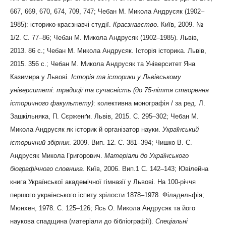
667, 669, 670, 674, 709, 747; Чебан М. Микола Андрусяк (1902–
1985): історико-краєзнавчі студії.
Краєзнавство
. Київ, 2009. №
1/2. С. 77–86; Чебан М. Микола Андрусяк (1902–1985). Львів,
2013. 86 с.; Чебан М. Микола Андрусяк. Історія історика. Львів,
2015. 356 с.; Чебан М. Микола Андрусяк та Університет Яна
Казимира у Львові.
Історія та історики у Львівському
університеті: традиції та сучасність
(до 75-ліття створення
історичного факультету)
: колективна монографія / за ред. Л.
Зашкільняка, П. Сєрженґи. Львів, 2015. С. 295–302; Чебан М.
Микола Андрусяк як історик й організатор науки.
Український
історичний збірник
. 2009. Вип. 12. С. 381–394; Чишко В. С.
Андрусяк Микола Григорович.
Матеріали до Українського
біографічного словника
. Київ, 2006. Вип.1 С. 142–143; Ювілейна
книга Української академічної гімназії у Львові. На 100-річчя
першого українського іспиту зрілости 1878–1978. Філадельфія;
Мюнхен, 1978. С. 125–126; Ясь О. Микола Андрусяк та його
наукова спадщина (матеріали до бібліографії).
Спеціальні