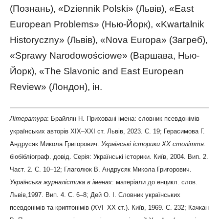
(Познань), «Dziennik Polski» (Львів), «East
European Problems» (Нью-Йорк), «Kwartalnik
Historyczny» (Львів), «Nova Europa» (Загреб),
«Sprawy Narodowościowe» (Варшава, Нью-
Йорк), «The Slavonic and East European
Review» (Лондон), ін.
Література
: Брайлян Н. Приховані імена: словник псевдонімів
українських авторів ХІХ–ХХІ ст. Львів, 2023. С. 19; Герасимова Г.
Андрусяк Микола Григорович.
Українські історики ХХ століття
:
біобібліограф. довід. Серія: Українські історики. Київ, 2004. Вип. 2.
Част. 2. С. 10–12; Глаголюк В. Андрусяк Микола Григорович.
Українська журналістика в іменах
: матеріали до енцикл. слов.
Львів,1997. Вип. 4. С. 6–8; Дей О. І. Словник українських
псевдонімів та криптонімів (ХVI–ХХ ст.). Київ, 1969. С. 232; Качкан