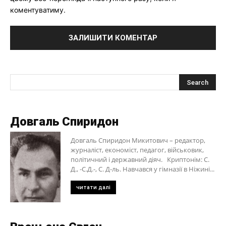
коментуватиму.
Довгаль Спиридон
Довгаль Спиридон Микитович – редактор,
журналіст, економіст, педагог, військовик,
політичний і державний діяч. Криптонім: С.
Д., -С.Д.-, С. Д-ль. Навчався у гімназії в Ніжині...
читати далі