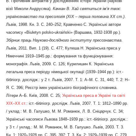
В. Противник антрактів у дослідженнях історії України (наукові
візії Миколи Андрусяка).
Качкан В. Хай святиться ім’я твоє
:
українознавство та пресологія (ХІХ – перша половина ХХ ст.)
.
Львів, 1998. Кн. 3. С. 240–252; Кравченко С. Українські автори
часопису «Biuletyn polsko-ukrai
ń
ski» (Варшава, 1932-1938 рр.).
Збірник праць Науково-дослідного інституту пресознавства
.
Львів, 2011. Вип. 1 (19). С. 477; Кулеша Н. Українська преса у
Німеччині 1919–1945 рр.: формування та функціонування:
монографія. Львів, 2009. С. 126; Курилишин К. Українська
легальна преса періоду німецької окупації (1939–1944 рр.): іст.-
бібліогр. дослідж.: у 2 т. Львів, 2007. Т. 1: А–М. С. 31, 440; Т. 2: Н–
Я. С. 396; Реєстр імен українського біографічного словника.
Літери А–Б. Київ, 2008. С. 25;
Українська преса в Україні та світі
ХІХ–ХХ ст.
: іст.-бібліогр. дослідж. Львів, 2007. Т. 1: 1812–1890 рр.
/ уклад.: М. В. Галушко, М. М. Романюк, Л. В. Сніцарчук. С. 34;
Українські часописи Львова 1848–1939 рр.: іст.-бібліогр. дослідж.:
у 3 т. / уклад.: М. М. Романюк, М. В. Галушко. Львів, 2003. Т. 3.
Кн. 1: 1920–1928 рр. С. 395, 397; Т. 3. Кн. 2: 1929–1939 рр. С. 279,