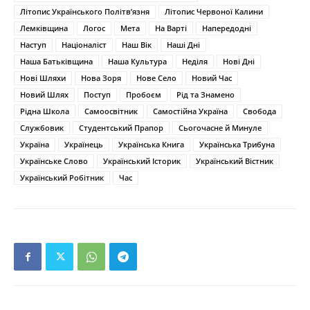
Літопис Українського Політв’язня
Літопис Червоної Калини
Лемківщина
Логос
Мета
На Варті
Напередодні
Наступ
Націоналіст
Наш Вік
Наші Дні
Наша Батьківщина
Наша Культура
Неділя
Нові Дні
Нові Шляхи
Нова Зоря
Нове Село
Новий Час
Новий Шлях
Поступ
Пробоєм
Рід та Знамено
Рідна Школа
Самоосвітник
Самостійна Україна
Свобода
Службовик
Студентський Прапор
Сьогочасне й Минуле
Україна
Українець
Українська Книга
Українська Трибуна
Українське Слово
Український Історик
Український Вістник
Український Робітник
Час