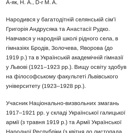
А-як, Н. А., D-r M. A.
Народився у багатодітній селянській сім’ї
Григорія Андрусяка та Анастасії Рудко.
Навчався у народній школі рідного села, в
гімназіях Бродів, Золочева, Яворова (до
1919 р.) та в Українській академічній гімназії
у Львові (1921–1923 рр.). Вищу освіту здобув
на філософському факультеті Львівського
університету (1923–1928 рр.).
Учасник Національно-визвольних змагань
1917–1921 рр. у складі Української галицької
армії (з травня 1919 р.) та Армії Української
Народної Республіки (з квітня до листопада