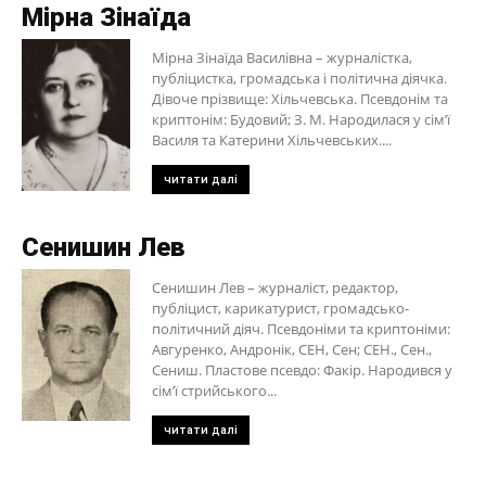
Мірна Зінаїда
Мірна Зінаїда Василівна – журналістка,
публіцистка, громадська і політична діячка.
Дівоче прізвище: Хільчевська. Псевдонім та
криптонім: Будовий; З. М. Народилася у сім’ї
Василя та Катерини Хільчевських....
читати далі
Сенишин Лев
Сенишин Лев – журналіст, редактор,
публіцист, карикатурист, громадсько-
політичний діяч. Псевдоніми та криптоніми:
Авгуренко, Андронік, СЕН, Сен; СЕН., Сен.,
Сениш. Пластове псевдо: Факір. Народився у
сім’ї стрийського...
читати далі