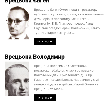
Врецьона Євген
Врецьона Євген Омелянович – редактор,
публіцист, журналіст, громадсько-політичний
діяч. Варіант правопису імені: Евген.
Криптонім: Е. В. Пластове псевдо: Ґанді.
Підпільні псевдо: Беран, Волянський, Ґенко,
Турчин. Народився у сім’ї...
читати далі
Врецьона Володимир
Врецьона Володимир Омелянович –
редактор, публіцист, лікар, громадсько-
політичний діяч. Криптоніми: (в), В. Вр.
Пластове псевдо: Влодек. Народився у сім’ї
унтер-офіцера австрійської армії Омеляна
Врецьони та Марії...
читати далі