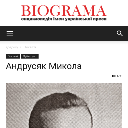
BIOGRAMA
додому
Постаті
Постаті
Публіцист
Андрусяк Микола
696