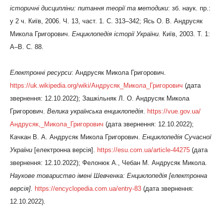
історичні дисципліни: питання теорії та методики
: зб. наук. пр.:
у 2 ч. Київ, 2006. Ч. 13, част. 1. С. 313–342; Ясь О. В. Андрусяк
Микола Григорович.
Енциклопедія історії України.
Київ, 2003. Т. 1:
А–В. С. 88.
Електронні ресурси
: Андрусяк Микола Григорович.
https://uk.wikipedia.org/wiki/Андрусяк_Микола_Григорович
(дата
звернення: 12.10.2022); Зашкільняк Л. О. Андрусяк Микола
Григорович.
Велика українська енциклопедія
.
https://vue.gov.ua/
Андрусяк,_Микола_Григорович
(дата звернення: 12.10.2022);
Качкан В. А. Андрусяк Микола Григорович.
Енциклопедія Сучасної
України
[електронна версія].
https://esu.com.ua/article-44275
(дата
звернення: 12.10.2022); Фелонюк А., Чебан М. Андрусяк Микола.
Наукове товариство імені Шевченка:
Енциклопедія [електронна
версія
].
https://encyclopedia.com.ua/entry-83
(дата звернення:
12.10.2022).