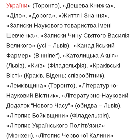
України
» (Торонто), «Дешева Книжка»,
«Діло», «Дорога», «Життя і Знання»,
«Записки Наукового товариства імені
Шевченка», «Записки Чину Святого Василія
Великого» (усі – Львів), «Канадійський
Фармер» (Вінніпеґ), «Католицька Акція»
(Львів), «Київ» (Філадельфія), «Краківські
Вісті» (Краків, Відень; співробітник),
«Лемківщина» (Торонто), «Літературно-
Науковий Вістник», «Літературно-Науковий
Додаток “Нового Часу”» (обидва – Львів),
«Літопис Бойківщини» (Філадельфія),
«Літопис Українського Політв’язня»
(Мюнхен), «Літопис Червоної Калини»