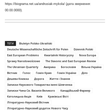
https://biograma.net.ua/andrusiak-mykola/ (дата звернення:
00.00.0000).
ТЕГИ
Biuletyn Polsko-Ukraiński
Deutsche Wissenschaftliche Zeitschrift für Polen
Dziennik Polski
East European Problems
Kwartalnik Historyczny
Nova Europa
Sprawy Narodowościowe
The Slavonic and East European Review
The Ukrainian Quarterly
Америка
Богословія
Вільна Україна
Вістник
Голос
Гомін Краю
Гомін України
Діло
Дешева Книжка
Дорога
Життя і Знання
Записки Наукового Товариства імені Шевченка
Записки Чина Св. Василія Великого
Канадійський Фармер
Католицька Акція
Київ
Краківські Вісті
Літературно-Науковий Вістник
Літературно-Науковий додаток Нового Часу