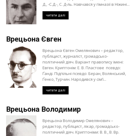
Д., -С.Д.-, С. Д-ль. Навчався у гімназії в Ніжині...
читати далі
Врецьона Євген
Врецьона Євген Омелянович – редактор,
публіцист, журналіст, громадсько-
політичний діяч. Варіант правопису імені:
Евген. Криптонім: Е. В. Пластове псевдо:
Ґанді. Підпільні псевдо: Беран, Волянський,
Ґенко, Турчин. Народився у сім’ї...
читати далі
Врецьона Володимир
Врецьона Володимир Омелянович –
редактор, публіцист, лікар, громадсько-
політичний діяч. Криптоніми: В. В., В. Вр.