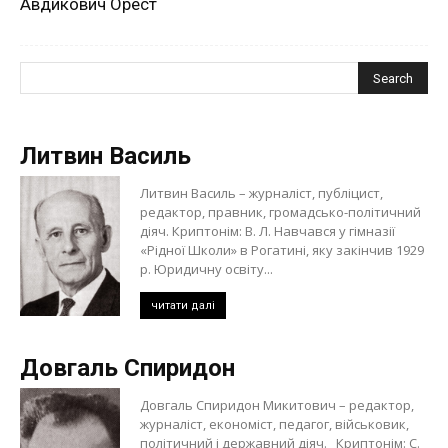
Авдикович Орест
Литвин Василь
Литвин Василь – журналіст, публіцист,
редактор, правник, громадсько-політичний
діяч. Криптонім: В. Л. Навчався у гімназії
«Рідної Школи» в Рогатині, яку закінчив 1929
р. Юридичну освіту...
читати далі
Довгаль Спиридон
Довгаль Спиридон Микитович – редактор,
журналіст, економіст, педагог, військовик,
політичний і державний діяч. Криптонім: С.