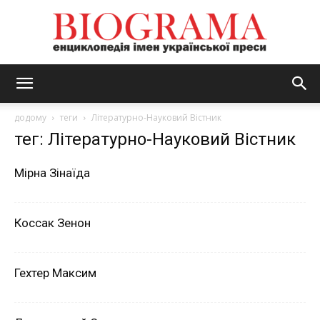
BIOGRAMA
додому
теги
Літературно-Науковий Вістник
тег: Літературно-Науковий Вістник
Мірна Зінаїда
Коссак Зенон
Гехтер Максим