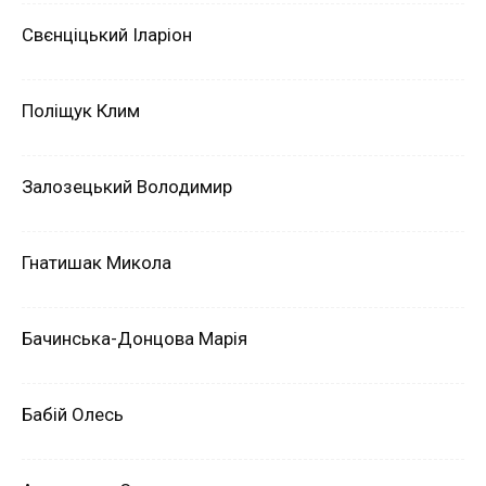
Свєнціцький Іларіон
Поліщук Клим
Залозецький Володимир
Гнатишак Микола
Бачинська-Донцова Марія
Бабій Олесь