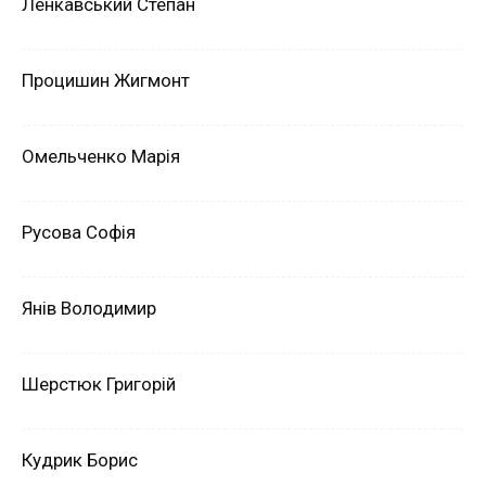
Ленкавський Степан
Процишин Жигмонт
Омельченко Марія
Русова Софія
Янів Володимир
Шерстюк Григорій
Кудрик Борис