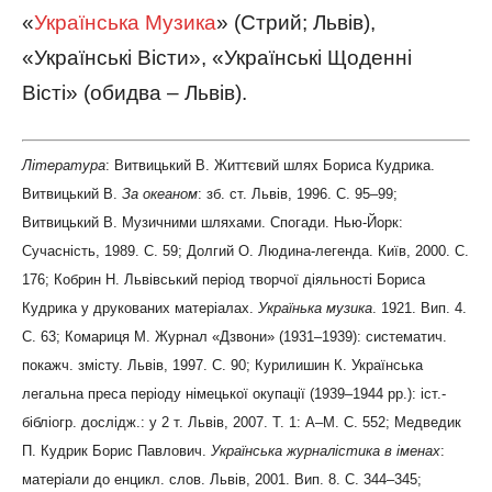
«
Українська Музика
» (Стрий; Львів),
«Українські Вісти», «Українські Щоденні
Вісті» (обидва – Львів).
Література
: Витвицький В. Життєвий шлях Бориса Кудрика.
Витвицький В.
За океаном
: зб. ст. Львів, 1996. С. 95–99;
Витвицький В. Музичними шляхами. Спогади. Нью-Йорк:
Сучасність, 1989. С. 59; Долгий О. Людина-легенда. Київ, 2000. С.
176; Кобрин Н. Львівський період творчої діяльності Бориса
Кудрика у друкованих матеріалах.
Українька музика
. 1921. Вип. 4.
С. 63; Комариця М. Журнал «Дзвони» (1931–1939): систематич.
покажч. змісту. Львів, 1997. С. 90; Курилишин К. Українська
легальна преса періоду німецької окупації (1939–1944 рр.): іст.-
бібліогр. дослідж.: у 2 т. Львів, 2007. Т. 1: А–М. С. 552; Медведик
П. Кудрик Борис Павлович.
Українська журналістика в іменах
:
матеріали до енцикл. слов. Львів, 2001. Вип. 8. С. 344–345;