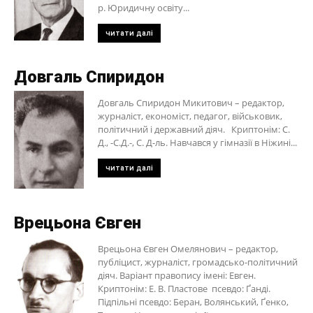
р. Юридичну освіту...
читати далі
Довгаль Спиридон
Довгаль Спиридон Микитович – редактор,
журналіст, економіст, педагог, військовик,
політичний і державний діяч. Криптонім: С.
Д., -С.Д.-, С. Д-ль. Навчався у гімназії в Ніжині...
читати далі
Врецьона Євген
Врецьона Євген Омелянович – редактор,
публіцист, журналіст, громадсько-політичний
діяч. Варіант правопису імені: Евген.
Криптонім: Е. В. Пластове псевдо: Ґанді.
Підпільні псевдо: Беран, Волянський, Ґенко,