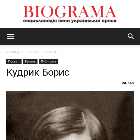
BIOGRAMA
додому
Постаті
Критик
Постаті
Критик
Публіцист
Кудрик Борис
568