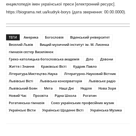
енциклопедія імен української преси [електронний ресурс].
https://biograma.net.ua/kudryk-borys (дата звернення: 00.00.0000).
ТЕГИ
Америка
Богословія
Віденський університет
Веселий Львів
Вищий музичний інститут ім. М. Лисенка
гімназія сестер Василіянок
Греко-католицька богословська академія
Діло
Дзвони
Життя і Знання
Краківські Вісті
Кудрик Павло
Література.Мистецтво.Наука
Літературно-Науковий Вістник
Львівські Вісті
Львівська консерваторія
Львівське радіо
Львівський Боян
Мета
Наші Дні
Неділя
Нова Зоря
Новий Час
Просвіта
Рідна Школа
Рогатин
Рогатинська гімназія
Союз українських професійних музик
Українські Вісти
Українські Щоденні Вісті
Українська Музика