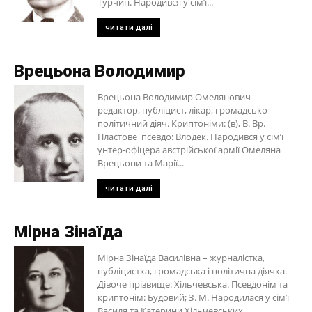
Турчин. Народився у сім’ї...
читати далі
Врецьона Володимир
Врецьона Володимир Омелянович –
редактор, публіцист, лікар, громадсько-
політичний діяч. Криптоніми: (в), В. Вр.
Пластове псевдо: Влодек. Народився у сім’ї
унтер-офіцера австрійської армії Омеляна
Врецьони та Марії...
читати далі
Мірна Зінаїда
Мірна Зінаїда Василівна – журналістка,
публіцистка, громадська і політична діячка.
Дівоче прізвище: Хільчевська. Псевдонім та
криптонім: Будовий; З. М. Народилася у сім’ї
Василя та Катерини Хільчевських....