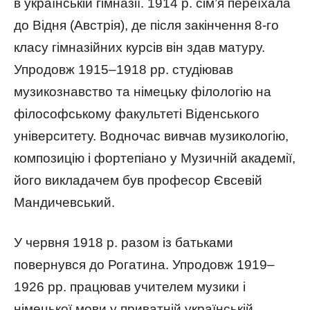
в українській гімназії. 1914 р. сім’я переїхала
до Відня (Австрія), де після закінчення 8-го
класу гімназійних курсів він здав матуру.
Упродовж 1915–1918 рр. студіював
музикознавство та німецьку філологію на
філософському факультеті Віденського
університету. Водночас вивчав музикологію,
композицію і фортепіано у Музичній академії,
його викладачем був професор Євсевій
Мандичевський.
У червня 1918 р. разом із батьками
повернувся до Рогатина. Упродовж 1919–
1926 рр. працював учителем музики і
німецької мови у приватній українській