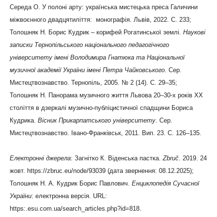
Середа О. У полоні арту: українська мистецька преса Галичини
міжвоєнного двадцятиліття: монографія. Львів, 2022. С. 233;
Толошняк Н. Борис Кудрик – корифей Рогатинської землі.
Наукові
записки Тернопільського національного педагогічного
університету імені Володимира Гнатюка та Національної
музичної академії України імені Петра Чайковського
. Сер.
Мистецтвознавство. Тернопіль, 2005. № 2 (14). С. 29–35;
Толошняк Н. Панорама музичного життя Львова 20–30-х років ХХ
століття в дзеркалі музично-публіцистичної спадщини Бориса
Кудрика.
Вісник Прикарпатського університету
. Сер.
Мистецтвознавство. Івано-Франківськ, 2011. Вип. 23. С. 126–135.
Електронні джерела
: Загнітко К. Віденська пастка.
Zbruč
. 2019. 24
жовт. https://zbruc.eu/node/93039 (дата звернення: 08.12.2025);
Толошняк Н. А. Кудрик Борис Павлович.
Енциклопедія Сучасної
України
: електронна версія. URL:
https:.esu.com.ua/search_articles.php?id=818.