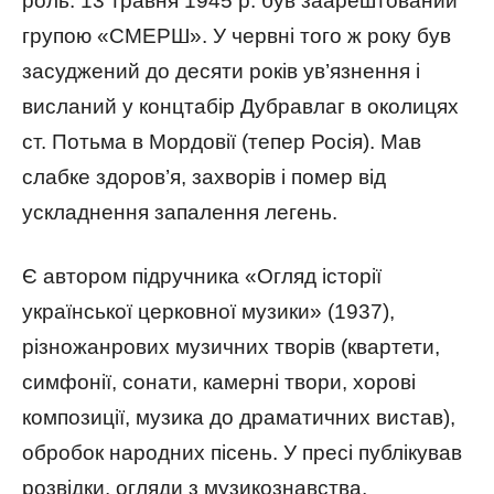
роль. 13 травня 1945 р. був заарештований
групою «СМЕРШ». У червні того ж року був
засуджений до десяти років ув’язнення і
висланий у концтабір Дубравлаг в околицях
ст. Потьма в Мордовії (тепер Росія). Мав
слабке здоров’я, захворів і помер від
ускладнення запалення легень.
Є автором підручника «Огляд історії
української церковної музики» (1937),
різножанрових музичних творів (квартети,
симфонії, сонати, камерні твори, хорові
композиції, музика до драматичних вистав),
обробок народних пісень. У пресі публікував
розвідки, огляди з музикознавства,