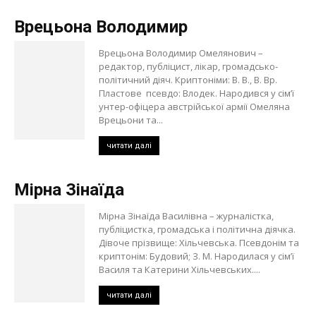
Врецьона Володимир
Врецьона Володимир Омелянович –
редактор, публіцист, лікар, громадсько-
політичний діяч. Криптоніми: В. В., В. Вр.
Пластове псевдо: Влодек. Народився у сім’ї
унтер-офіцера австрійської армії Омеляна
Врецьони та...
читати далі
Мірна Зінаїда
Мірна Зінаїда Василівна – журналістка,
публіцистка, громадська і політична діячка.
Дівоче прізвище: Хільчевська. Псевдонім та
криптонім: Будовий; З. М. Народилася у сім’ї
Василя та Катерини Хільчевських....
читати далі