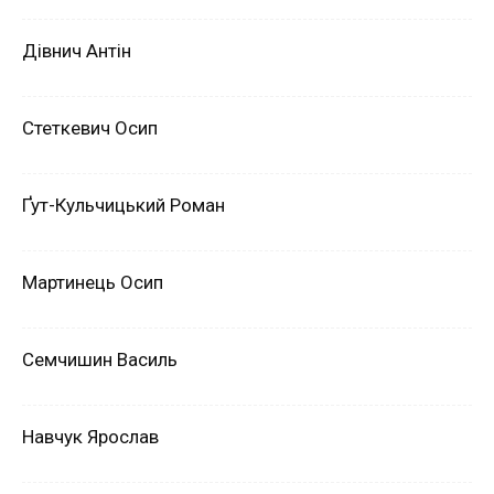
Дівнич Антін
Стеткевич Осип
Ґут-Кульчицький Роман
Мартинець Осип
Семчишин Василь
Навчук Ярослав