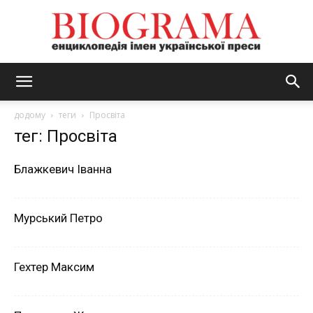
BIOGRAMA
додому
теги
Просвіта
тег: Просвіта
Блажкевич Іванна
Мурський Петро
Гехтер Максим