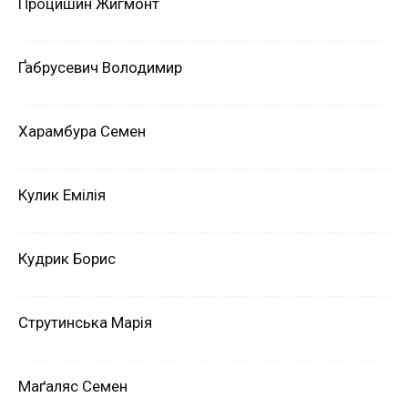
Процишин Жигмонт
Ґабрусевич Володимир
Харамбура Семен
Кулик Емілія
Кудрик Борис
Струтинська Марія
Маґаляс Семен