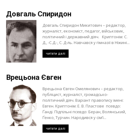
Довгаль Спиридон
Довгаль Спиридон Микитович – редактор,
журналіст, економіст, педагог, військовик,
політичний і державний діяч. Криптонім: С.
Д., -С.Д.-, С. Д-ль. Навчався у гімназії в Ніжині...
читати далі
Врецьона Євген
Врецьона Євген Омелянович – редактор,
публіцист, журналіст, громадсько-
політичний діяч. Варіант правопису імені:
Евген. Криптонім: Е. В. Пластове псевдо:
Ґанді. Підпільні псевдо: Беран, Волянський,
Ґенко, Турчин. Народився у сім’ї...
читати далі