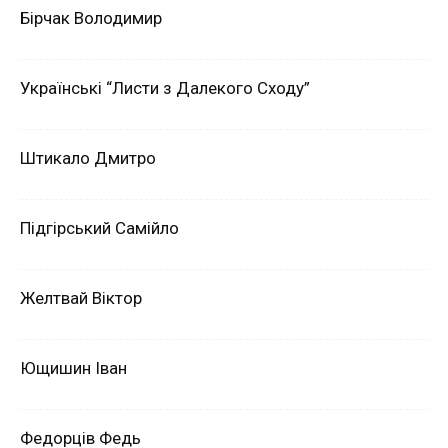
Бірчак Володимир
Українські “Листи з Далекого Сходу”
Штикало Дмитро
Підгірський Самійло
Желтвай Віктор
Ющишин Іван
Федорців Федь