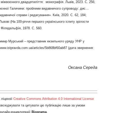
 міжвоєнного двадцятиліття: монографія. Львів, 2023. С. 256;
воєнної Галичини: проблеми видавничого супроводу: дис…
 видавничої справи і редагування». Київ, 2020. С. 62, 184;
Львові (На 100-річчя першого українського іспиту зрілости
 Філядельфія, 1978. С. 560.
димир Мурський – представник екзильного уряду УНР у
:.www.istpravda.com.ua/articles/5b868bf60ab87 (дата звернення:
Оксана Середа
ліцензії
Creative Commons Attribution 4.0 International License
повсюджувати та цитувати цю публікацію лише за умови
 онлайн-енциклопедії
Biograma
.