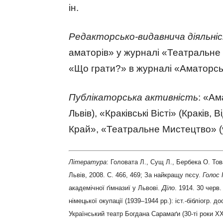
ін.
Редакторсько-видавнича діяльні
аматорів» у журналі «Театральне 
«Що грати?» в журналі «Аматорськ
Публікаторська активність
: «Ам
Львів), «Краківські Вісті» (Краків,
Край», «Театральне Мистецтво» (ус
Література
: Головата Л., Сущ Л., Бербека О. Тов
Львів, 2008. С. 466, 469; За найкращу пєсу.
Голос
академічної ґімназиї у Львові.
Дїло
. 1914. 30 черв
німецької окупації (1939–1944 рр.): іст.-бібліогр. до
Український театр Богдана Сарамаґи (30-ті роки ХХ