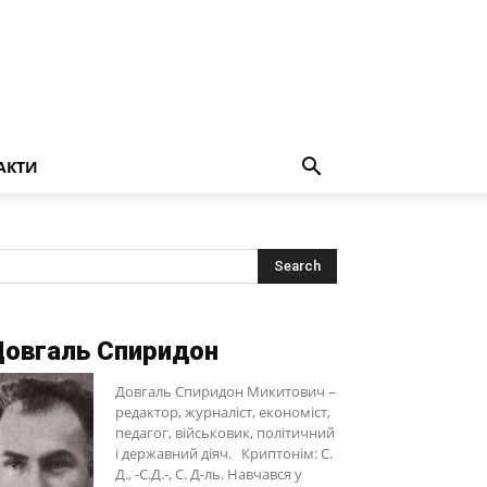
АКТИ
овгаль Спиридон
Довгаль Спиридон Микитович –
редактор, журналіст, економіст,
педагог, військовик, політичний
і державний діяч. Криптонім: С.
Д., -С.Д.-, С. Д-ль. Навчався у