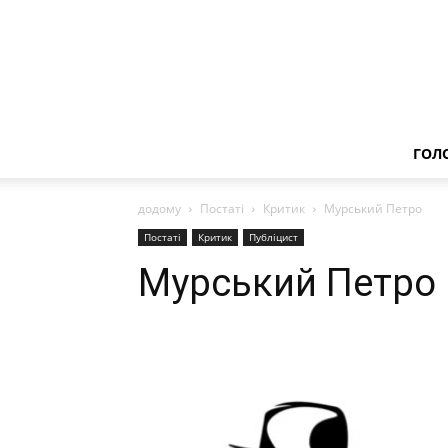
ГОЛ
додому
Постаті
Критик
Мурський Петро
Постаті
Критик
Публіцист
Мурський Петро