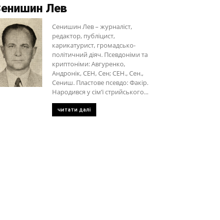
енишин Лев
Сенишин Лев – журналіст,
редактор, публіцист,
карикатурист, громадсько-
політичний діяч. Псевдоніми та
криптоніми: Авгуренко,
Андронік, СЕН, Сен; СЕН., Сен.,
Сениш. Пластове псевдо: Факір.
Народився у сім’ї стрийського...
читати далі