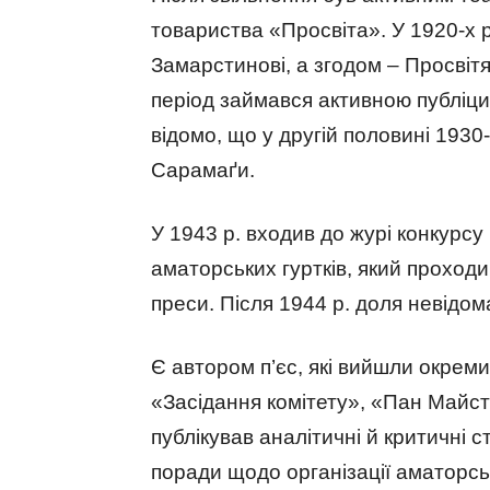
товариства «Просвіта». У 1920-х 
Замарстинові, а згодом – Просвіт
період займався активною публіци
відомо, що у другій половині 1930-
Сарамаґи.
У 1943 р. входив до журі конкурс
аматорських гуртків, який проходи
преси. Після 1944 р. доля невідом
Є автором п’єс, які вийшли окрем
«Засідання комітету», «Пан Майст
публікував аналітичні й критичні с
поради щодо організації аматорськ