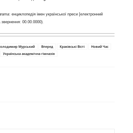
grama
: енциклопедія імен української преси [електронний
а звернення: 00.00.0000).
Володимир Мурський
Вперед
Краківські Вісті
Новий Час
Українська академічна гімназія