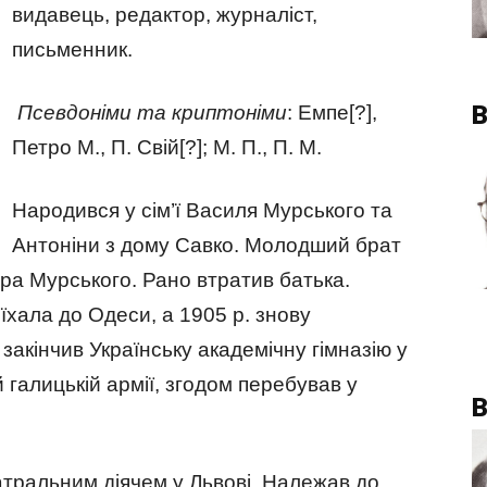
видавець, редактор, журналіст,
письменник.
В
Псевдоніми та криптоніми
: Емпе[?],
Петро М., П. Свій[?]; М. П., П. М.
Народився у сім’ї Василя Мурського та
Антоніни з дому Савко. Молодший брат
ра Мурського. Рано втратив батька.
їхала до Одеси, а 1905 р. знову
закінчив Українську академічну гімназію у
й галицькій армії, згодом перебував у
В
атральним діячем у Львові. Належав до