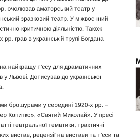
рр. очолював аматорський театр у
янський зразковий театр. У міжвоєнний
стично-критичною діяльністю. Також
х рр. грав в українській трупі Богдана
М
у на найкращу п’єсу для драматичних
в у Львові. Дописував до української
а.
ими брошурами у середині 1920-х рр. –
ер Копитко», «Святий Миколай». У пресі
татті театральної тематики, практичні
их вистав, рецензії на вистави та п’єси та