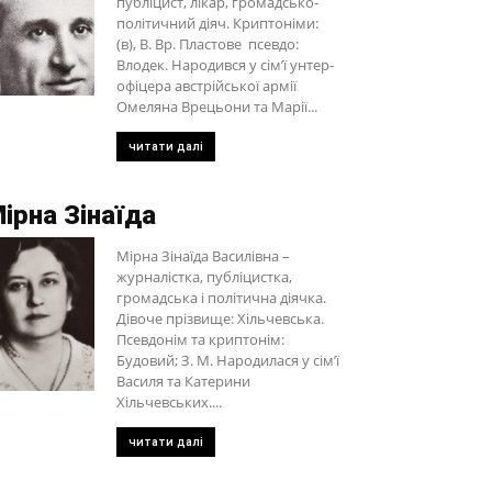
публіцист, лікар, громадсько-
політичний діяч. Криптоніми:
(в), В. Вр. Пластове псевдо:
Влодек. Народився у сім’ї унтер-
офіцера австрійської армії
Омеляна Врецьони та Марії...
читати далі
ірна Зінаїда
Мірна Зінаїда Василівна –
журналістка, публіцистка,
громадська і політична діячка.
Дівоче прізвище: Хільчевська.
Псевдонім та криптонім:
Будовий; З. М. Народилася у сім’ї
Василя та Катерини
Хільчевських....
читати далі