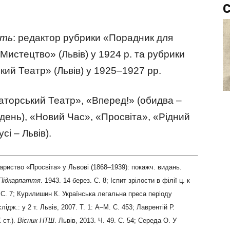
С
сть
: редактор рубрики «Порадник для
Мистецтво» (Львів) у 1924 р. та рубрики
ий Театр» (Львів) у 1925–1927 рр.
аторський Театр», «Вперед!» (обидва –
 Відень), «Новий Час», «Просвіта», «Рідний
і – Львів).
ариство «Просвіта» у Львові (1868–1939): покажч. видань.
 Підкарпаття
. 1943. 14 берез. С. 8; Іспит зрілости в філії ц. к
. С. 7; Курилишин К. Українська легальна преса періоду
слідж.: у 2 т. Львів, 2007. Т. 1: А–М. С. 453; Лаврентій Р.
 ст.).
Вісник НТШ
. Львів, 2013. Ч. 49. С. 54; Середа О. У