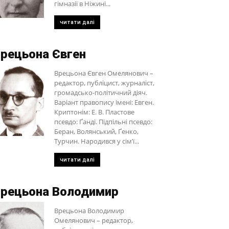
гімназії в Ніжині...
читати далі
рецьона Євген
Врецьона Євген Омелянович –
редактор, публіцист, журналіст,
громадсько-політичний діяч.
Варіант правопису імені: Евген.
Криптонім: Е. В. Пластове
псевдо: Ґанді. Підпільні псевдо:
Беран, Волянський, Ґенко,
Турчин. Народився у сім’ї...
читати далі
рецьона Володимир
Врецьона Володимир
Омелянович – редактор,