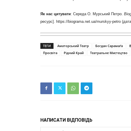
Як нас цитувати
: Середа О. Мурський Петро.
Bio
ресурс]. https://biograma.net.ua/murskyy-petro (дат
ТЕГИ
Аматорський Театр
Богдан Сарамаґа
Просвіта
Рідний Край
Театральне Мистецтво
НАПИСАТИ ВІДПОВІДЬ