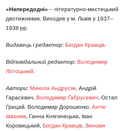
«Напередодні»
– літературно-мистецький
двотижневик. Виходив у м. Львів у 1937–
1938 рр.
Видавець
і редактор
:
Богдан Кравців
.
Відповідальний редактор
:
Володимир
Лотоцький
.
Автори
:
Микола Андрусяк
, Андрій
Гарасевич,
Володимир Ґабрусевич
, Остап
Грицай, Володимир Дорошенко,
Антін
Івахнюк
, Ганна Княгинецька, Іван
Коровицький,
Богдан Кравців
,
Зиновія