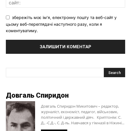
збережіть моє ім'я, електронну пошту та веб-сайт у
цьому веб-переглядачі наступного разу, коли я
коментуватиму.
Довгаль Спиридон
Довгаль Спиридон Микитович – редактор,
журналіст, економіст, педагог, військовик,
політичний і державний діяч. Криптонім: С.
Д., -С.Д.-, С. Д-ль. Навчався у гімназії в Ніжині...