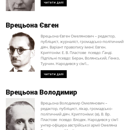
читати далі
Врецьона Євген
Врецьона Євген Омелянович – редактор,
публіцист, журналіст, громадсько-політичний
діяч. Варіант правопису імені: Евген.
Криптонім: Е. В. Пластове псевдо: Ґанді.
Підпільні псевдо: Беран, Волянський, Ґенко,
Турчин. Народився у сім’ї...
читати далі
Врецьона Володимир
Врецьона Володимир Омелянович –
редактор, публіцист, лікар, громадсько-
політичний діяч. Криптоніми: (в), В. Вр.
Пластове псевдо: Влодек. Народився у сім’ї
унтер-офіцера австрійської армії Омеляна