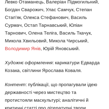
Левко Отаманець, Валеріан Підмогильний,
Богдан Сварожич, Улас Самчук, Степан
Стап’як, Олекса Стефанович, Василь
Сурмач, Остап Тарнавський, Юліан
Тарнович, Олена Теліга, Василь Ткачук,
Микола Хвильовий, Микола Чирський,
Володимир Янів
, Юрій Яновський.
Художнє оформлення
: карикатури Едварда
Козака, світлини Ярослава Коваля.
Контент
: публікації, що пропагували ідею
державності через мистецтво та
протистояли маскультурі; аналітичні й
критичні статті про літературні твори,