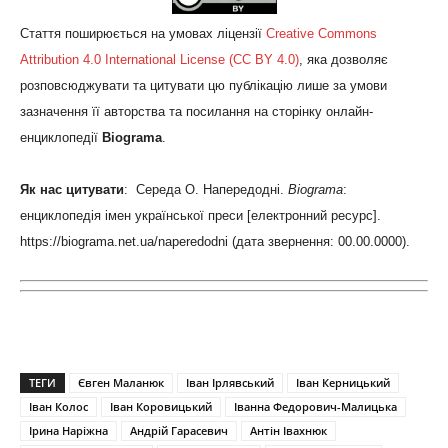
Стаття поширюється на умовах ліцензії
Creative Commons
Attribution 4.0 International License (CC BY 4.0)
, яка дозволяє
розповсюджувати та цитувати цю публікацію лише за умови
зазначення її авторства та посилання на сторінку онлайн-
енциклопедії
Biograma
.
Як нас цитувати
: Середа О. Напередодні.
Biograma
:
енциклопедія імен української преси [електронний ресурс].
https://biograma.net.ua/naperedodni (дата звернення: 00.00.0000).
ТЕГИ
Євген Маланюк
Іван Ірлявський
Іван Керницький
Іван Колос
Іван Коровицький
Іванна Федорович-Малицька
Ірина Наріжна
Андрій Гарасевич
Антін Івахнюк