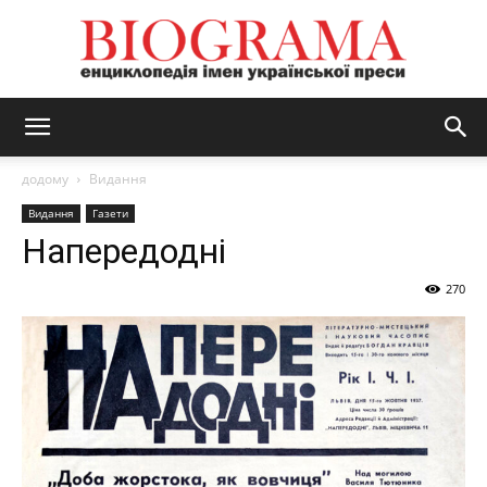
BIOGRAMA
додому
Видання
Видання
Газети
Напередодні
270