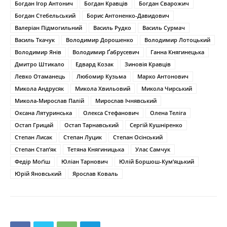
Богдан Ігор Антонич
Богдан Кравців
Богдан Сварожич
Богдан Стебельський
Борис Антоненко-Давидович
Валеріан Підмогильний
Василь Рудко
Василь Сурмач
Василь Ткачук
Володимир Дорошенко
Володимир Лотоцький
Володимир Янів
Володимир Ґабрусевич
Ганна Княгинецька
Дмитро Штикало
Едвард Козак
Зиновія Кравців
Левко Отаманець
Любомир Кузьма
Марко Антонович
Микола Андрусяк
Микола Хвильовий
Микола Чирський
Микола-Мирослав Палій
Мирослав Ічнявський
Оксана Лятуринська
Олекса Стефанович
Олена Теліга
Остап Грицай
Остап Тарнавський
Сергій Кушніренко
Степан Лисак
Степан Луцик
Степан Осінський
Степан Стап’як
Тетяна Княгиницька
Улас Самчук
Федір Моґіш
Юліан Тарнович
Юлій Боршош-Кум’яцький
Юрій Яновський
Ярослав Коваль