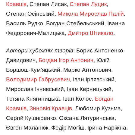
Кравців
, Степан Лисак,
Степан Луцик
,
Степан Осінський,
Микола Мирослав Палій
,
Василь Рудко, Богдан Стебельський, Іванна
Федорович-Малицька,
Дмитро Штикало
.
Автори художніх творів
: Борис Антоненко-
Давидович,
Богдан Ігор Антонич
, Юлій
Боршош-Кум’яцький, Марко Антонович,
Володимир Ґабрусевич
, Іван Ірлявський,
Мирослав Ічнявський, Іван Керницький,
Тетяна Княгиницька, Іван Колос,
Богдан
Кравців
,
Зиновія Кравців
, Любомир Кузьма,
Сергій Кушніренко, Оксана Лятуринська,
Євген Маланюк, Федір Моґіш, Ірина Наріжна,