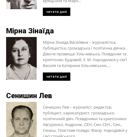
Врецьони та Марії...
читати далі
Мірна Зінаїда
Мірна Зінаїда Василівна – журналістка,
публіцистка, громадська і політична діячка.
Дівоче прізвище: Хільчевська. Псевдонім та
криптонім: Будовий; З. М. Народилася у сім’ї
Василя та Катерини Хільчевських....
читати далі
Сенишин Лев
Сенишин Лев – журналіст, редактор,
публіцист, карикатурист, громадсько-
політичний діяч. Псевдоніми та криптоніми:
Авгуренко, Андронік, СЕН, Сен; СЕН., Сен.,
Сениш. Пластове псевдо: Факір. Народився у
сім’ї стрийського...