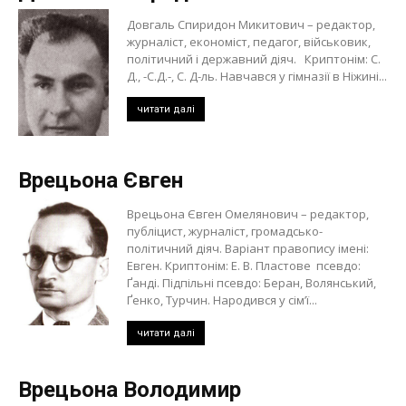
Довгаль Спиридон Микитович – редактор,
журналіст, економіст, педагог, військовик,
політичний і державний діяч. Криптонім: С.
Д., -С.Д.-, С. Д-ль. Навчався у гімназії в Ніжині...
читати далі
Врецьона Євген
Врецьона Євген Омелянович – редактор,
публіцист, журналіст, громадсько-
політичний діяч. Варіант правопису імені:
Евген. Криптонім: Е. В. Пластове псевдо:
Ґанді. Підпільні псевдо: Беран, Волянський,
Ґенко, Турчин. Народився у сім’ї...
читати далі
Врецьона Володимир