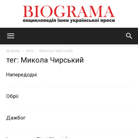
BIOGRAMA
додому
теги
Микола Чирський
тег: Микола Чирський
Напередодні
Обрії
Дажбог