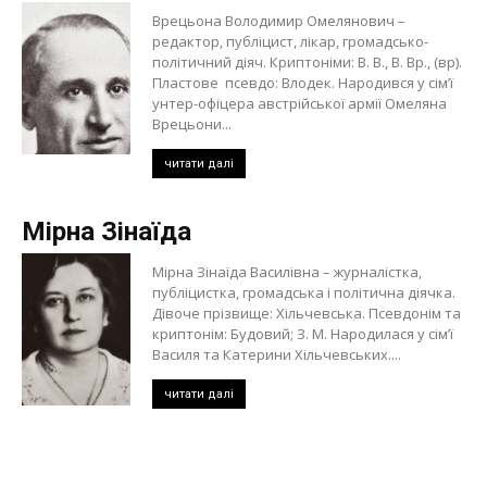
Врецьона Володимир Омелянович –
редактор, публіцист, лікар, громадсько-
політичний діяч. Криптоніми: В. В., В. Вр., (вр).
Пластове псевдо: Влодек. Народився у сім’ї
унтер-офіцера австрійської армії Омеляна
Врецьони...
читати далі
Мірна Зінаїда
Мірна Зінаїда Василівна – журналістка,
публіцистка, громадська і політична діячка.
Дівоче прізвище: Хільчевська. Псевдонім та
криптонім: Будовий; З. М. Народилася у сім’ї
Василя та Катерини Хільчевських....
читати далі