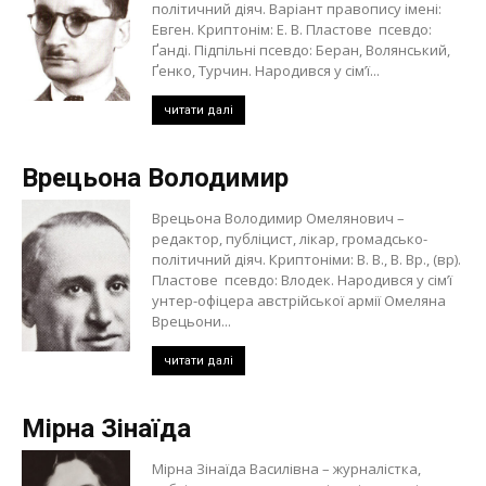
політичний діяч. Варіант правопису імені:
Евген. Криптонім: Е. В. Пластове псевдо:
Ґанді. Підпільні псевдо: Беран, Волянський,
Ґенко, Турчин. Народився у сім’ї...
читати далі
Врецьона Володимир
Врецьона Володимир Омелянович –
редактор, публіцист, лікар, громадсько-
політичний діяч. Криптоніми: В. В., В. Вр., (вр).
Пластове псевдо: Влодек. Народився у сім’ї
унтер-офіцера австрійської армії Омеляна
Врецьони...
читати далі
Мірна Зінаїда
Мірна Зінаїда Василівна – журналістка,