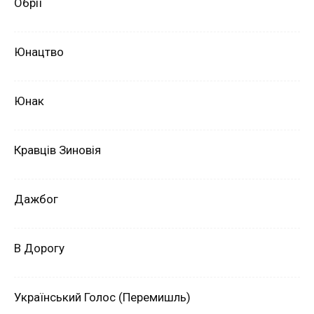
Обрії
Юнацтво
Юнак
Кравців Зиновія
Дажбог
В Дорогу
Український Голос (Перемишль)