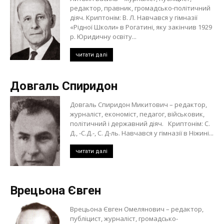
редактор, правник, громадсько-політичний
діяч. Криптонім: В. Л. Навчався у гімназії
«Рідної Школи» в Рогатині, яку закінчив 1929
р. Юридичну освіту...
читати далі
Довгаль Спиридон
Довгаль Спиридон Микитович – редактор,
журналіст, економіст, педагог, військовик,
політичний і державний діяч. Криптонім: С.
Д., -С.Д.-, С. Д-ль. Навчався у гімназії в Ніжині...
читати далі
Врецьона Євген
Врецьона Євген Омелянович – редактор,
публіцист, журналіст, громадсько-