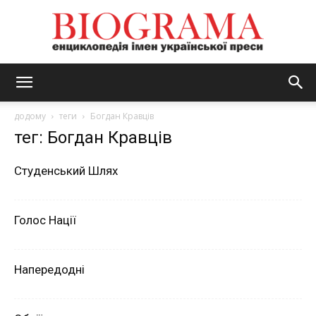
BIOGRAMA
додому
теги
Богдан Кравців
тег: Богдан Кравців
Студенський Шлях
Голос Нації
Напередодні