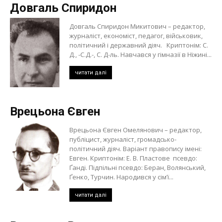
Довгаль Спиридон
Довгаль Спиридон Микитович – редактор,
журналіст, економіст, педагог, військовик,
політичний і державний діяч. Криптонім: С.
Д., -С.Д.-, С. Д-ль. Навчався у гімназії в Ніжині...
читати далі
Врецьона Євген
Врецьона Євген Омелянович – редактор,
публіцист, журналіст, громадсько-
політичний діяч. Варіант правопису імені:
Евген. Криптонім: Е. В. Пластове псевдо:
Ґанді. Підпільні псевдо: Беран, Волянський,
Ґенко, Турчин. Народився у сім’ї...
читати далі