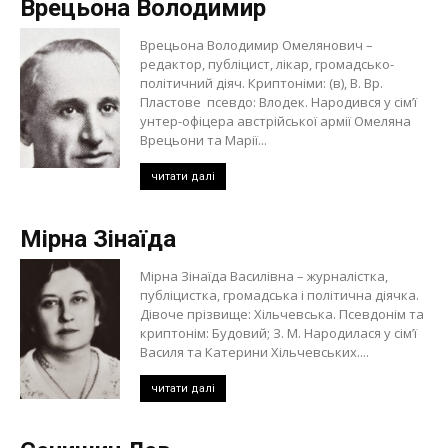
Врецьона Володимир
Врецьона Володимир Омелянович –
редактор, публіцист, лікар, громадсько-
політичний діяч. Криптоніми: (в), В. Вр.
Пластове псевдо: Влодек. Народився у сім’ї
унтер-офіцера австрійської армії Омеляна
Врецьони та Марії...
читати далі
Мірна Зінаїда
Мірна Зінаїда Василівна – журналістка,
публіцистка, громадська і політична діячка.
Дівоче прізвище: Хільчевська. Псевдонім та
криптонім: Будовий; З. М. Народилася у сім’ї
Василя та Катерини Хільчевських....
читати далі