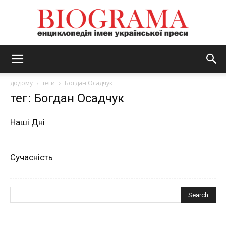
BIOGRAMA
додому
теги
Богдан Осадчук
тег: Богдан Осадчук
Наші Дні
Сучасність