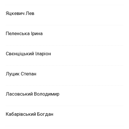
Яцкевич Лев
Пеленська Ірина
Свєнціцький Іларіон
Луцик Степан
Ласовський Володимир
Кабарівський Богдан