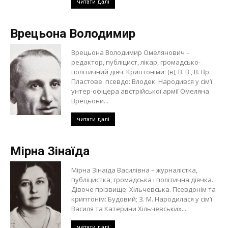
читати далі
Врецьона Володимир
Врецьона Володимир Омелянович –
редактор, публіцист, лікар, громадсько-
політичний діяч. Криптоніми: (в), В. В., В. Вр.
Пластове псевдо: Влодек. Народився у сім’ї
унтер-офіцера австрійської армії Омеляна
Врецьони...
читати далі
Мірна Зінаїда
Мірна Зінаїда Василівна – журналістка,
публіцистка, громадська і політична діячка.
Дівоче прізвище: Хільчевська. Псевдонім та
криптонім: Будовий; З. М. Народилася у сім’ї
Василя та Катерини Хільчевських....
читати далі