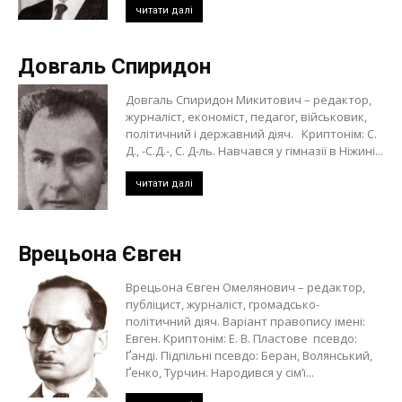
читати далі
Довгаль Спиридон
Довгаль Спиридон Микитович – редактор,
журналіст, економіст, педагог, військовик,
політичний і державний діяч. Криптонім: С.
Д., -С.Д.-, С. Д-ль. Навчався у гімназії в Ніжині...
читати далі
Врецьона Євген
Врецьона Євген Омелянович – редактор,
публіцист, журналіст, громадсько-
політичний діяч. Варіант правопису імені:
Евген. Криптонім: Е. В. Пластове псевдо:
Ґанді. Підпільні псевдо: Беран, Волянський,
Ґенко, Турчин. Народився у сім’ї...