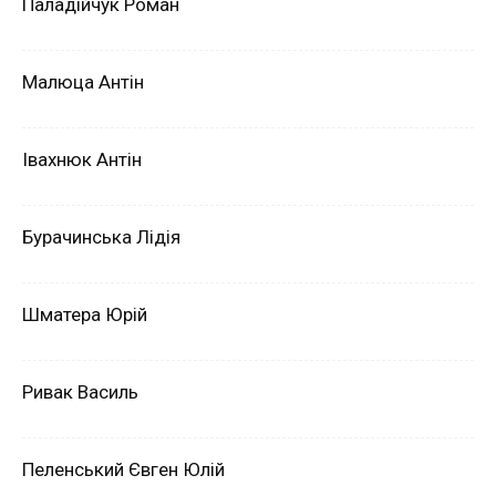
Паладійчук Роман
Малюца Антін
Івахнюк Антін
Бурачинська Лідія
Шматера Юрій
Ривак Василь
Пеленський Євген Юлій