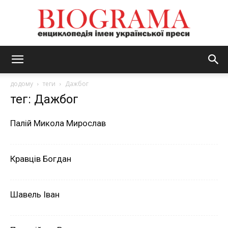
BIOGRAMA
додому
теги
Дажбог
тег: Дажбог
Палій Микола Мирослав
Кравців Богдан
Шавель Іван