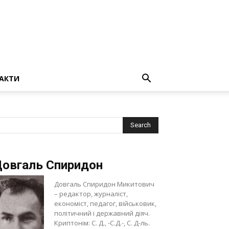
АКТИ
овгаль Спиридон
Довгаль Спиридон Микитович
– редактор, журналіст,
економіст, педагог, військовик,
політичний і державний діяч.
Криптонім: С. Д., -С.Д.-, С. Д-ль.