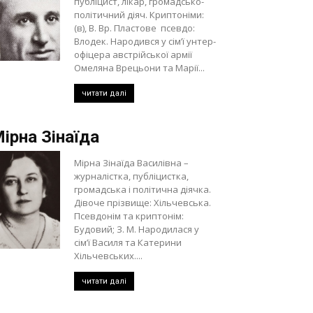
публіцист, лікар, громадсько-
політичний діяч. Криптоніми:
(в), В. Вр. Пластове псевдо:
Влодек. Народився у сім’ї унтер-
офіцера австрійської армії
Омеляна Врецьони та Марії...
читати далі
ірна Зінаїда
Мірна Зінаїда Василівна –
журналістка, публіцистка,
громадська і політична діячка.
Дівоче прізвище: Хільчевська.
Псевдонім та криптонім:
Будовий; З. М. Народилася у
сім’ї Василя та Катерини
Хільчевських....
читати далі