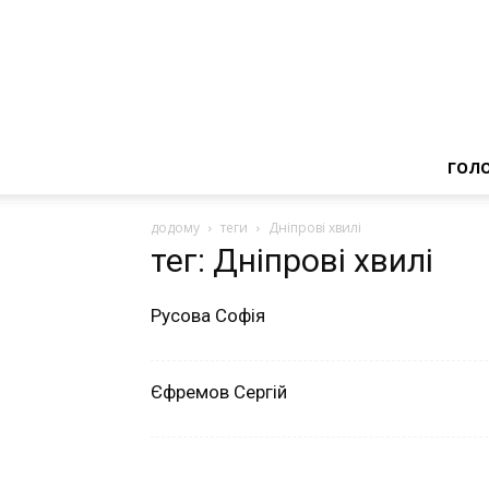
ГОЛ
додому
теги
Дніпрові хвилі
тег: Дніпрові хвилі
Русова Софія
Єфремов Сергій