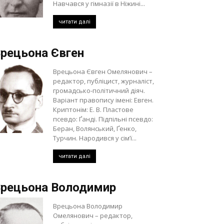
Навчався у гімназії в Ніжині...
читати далі
рецьона Євген
Врецьона Євген Омелянович –
редактор, публіцист, журналіст,
громадсько-політичний діяч.
Варіант правопису імені: Евген.
Криптонім: Е. В. Пластове
псевдо: Ґанді. Підпільні псевдо:
Беран, Волянський, Ґенко,
Турчин. Народився у сім’ї...
читати далі
рецьона Володимир
Врецьона Володимир
Омелянович – редактор,