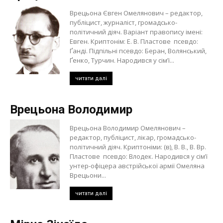
Врецьона Євген Омелянович – редактор,
публіцист, журналіст, громадсько-
політичний діяч. Варіант правопису імені:
Евген. Криптонім: Е. В. Пластове псевдо:
Ґанді. Підпільні псевдо: Беран, Волянський,
Ґенко, Турчин. Народився у сім’ї...
читати далі
Врецьона Володимир
Врецьона Володимир Омелянович –
редактор, публіцист, лікар, громадсько-
політичний діяч. Криптоніми: (в), В. В., В. Вр.
Пластове псевдо: Влодек. Народився у сім’ї
унтер-офіцера австрійської армії Омеляна
Врецьони...
читати далі