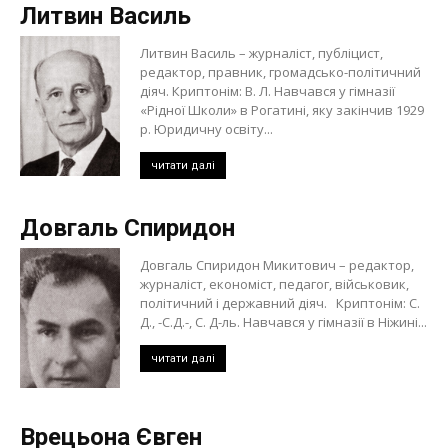
Литвин Василь
Литвин Василь – журналіст, публіцист,
редактор, правник, громадсько-політичний
діяч. Криптонім: В. Л. Навчався у гімназії
«Рідної Школи» в Рогатині, яку закінчив 1929
р. Юридичну освіту...
читати далі
Довгаль Спиридон
Довгаль Спиридон Микитович – редактор,
журналіст, економіст, педагог, військовик,
політичний і державний діяч. Криптонім: С.
Д., -С.Д.-, С. Д-ль. Навчався у гімназії в Ніжині...
читати далі
Врецьона Євген