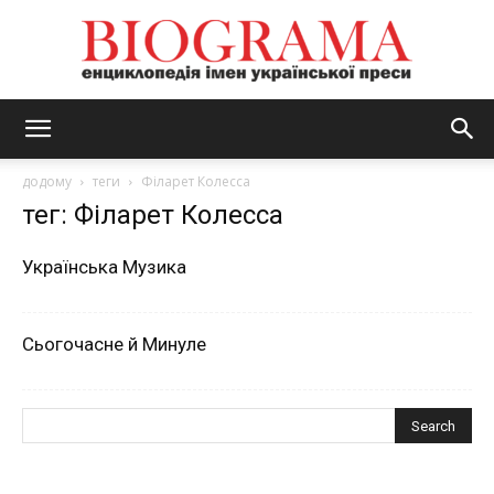
BIOGRAMA
додому
теги
Філарет Колесса
тег: Філарет Колесса
Українська Музика
Сьогочасне й Минуле