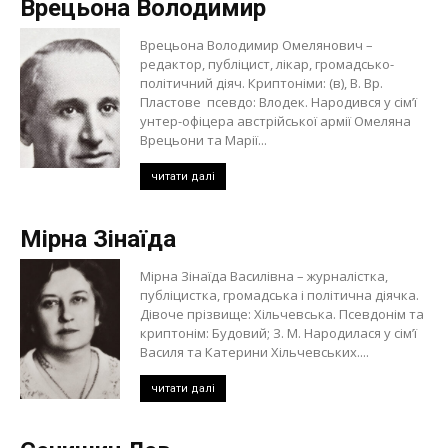
Врецьона Володимир
Врецьона Володимир Омелянович –
редактор, публіцист, лікар, громадсько-
політичний діяч. Криптоніми: (в), В. Вр.
Пластове псевдо: Влодек. Народився у сім’ї
унтер-офіцера австрійської армії Омеляна
Врецьони та Марії...
читати далі
Мірна Зінаїда
Мірна Зінаїда Василівна – журналістка,
публіцистка, громадська і політична діячка.
Дівоче прізвище: Хільчевська. Псевдонім та
криптонім: Будовий; З. М. Народилася у сім’ї
Василя та Катерини Хільчевських....
читати далі