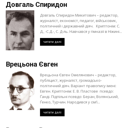
Довгаль Спиридон
Довгаль Спиридон Микитович – редактор,
журналіст, економіст, педагог, військовик,
політичний і державний діяч. Криптонім: С.
Д., -С.Д.-, С. Д-ль. Навчався у гімназії в Ніжині...
читати далі
Врецьона Євген
Врецьона Євген Омелянович – редактор,
публіцист, журналіст, громадсько-
політичний діяч. Варіант правопису імені:
Евген. Криптонім: Е. В. Пластове псевдо:
Ґанді. Підпільні псевдо: Беран, Волянський,
Ґенко, Турчин. Народився у сім’ї...
читати далі