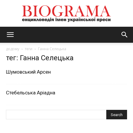
BIOGRAMA
додому
теги
Ганна Селецька
тег: Ганна Селецька
Шумовський Арсен
Стебельська Аріадна