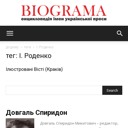
BIOGRAMA
додому
теги
І. Роденко
тег: І. Роденко
Ілюстровані Вісті (Краків)
Довгаль Спиридон
Довгаль Спиридон Микитович – редактор,