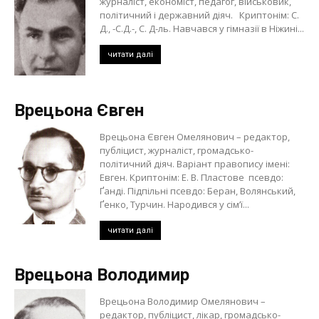
журналіст, економіст, педагог, військовик,
політичний і державний діяч. Криптонім: С.
Д., -С.Д.-, С. Д-ль. Навчався у гімназії в Ніжині...
читати далі
Врецьона Євген
Врецьона Євген Омелянович – редактор,
публіцист, журналіст, громадсько-
політичний діяч. Варіант правопису імені:
Евген. Криптонім: Е. В. Пластове псевдо:
Ґанді. Підпільні псевдо: Беран, Волянський,
Ґенко, Турчин. Народився у сім’ї...
читати далі
Врецьона Володимир
Врецьона Володимир Омелянович –
редактор, публіцист, лікар, громадсько-