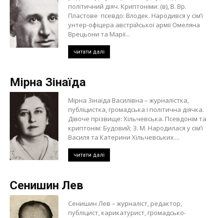
політичний діяч. Криптоніми: (в), В. Вр.
Пластове псевдо: Влодек. Народився у сім’ї
унтер-офіцера австрійської армії Омеляна
Врецьони та Марії...
читати далі
Мірна Зінаїда
Мірна Зінаїда Василівна – журналістка,
публіцистка, громадська і політична діячка.
Дівоче прізвище: Хільчевська. Псевдонім та
криптонім: Будовий; З. М. Народилася у сім’ї
Василя та Катерини Хільчевських....
читати далі
Сенишин Лев
Сенишин Лев – журналіст, редактор,
публіцист, карикатурист, громадсько-