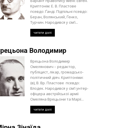
Варіант правопису імені: Евген.
Криптонім: Е. В. Пластове
псевдо: Ґанді. Підпільні псевдо:
Беран, Волянський, Ґенко,
Турчин. Народився у сім’ї...
читати далі
рецьона Володимир
Врецьона Володимир
Омелянович – редактор,
публіцист, лікар, громадсько-
політичний діяч. Криптоніми:
(в), В. Вр. Пластове псевдо:
Влодек. Народився у сім’ї унтер-
офіцера австрійської армії
Омеляна Врецьони та Марії...
читати далі
ірна Зінаїда