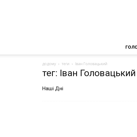
ГОЛ
додому
теги
Іван Головацький
тег: Іван Головацький
Наші Дні