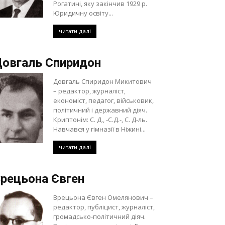
Рогатині, яку закінчив 1929 р.
Юридичну освіту...
читати далі
овгаль Спиридон
Довгаль Спиридон Микитович
– редактор, журналіст,
економіст, педагог, військовик,
політичний і державний діяч.
Криптонім: С. Д., -С.Д.-, С. Д-ль.
Навчався у гімназії в Ніжині...
читати далі
рецьона Євген
Врецьона Євген Омелянович –
редактор, публіцист, журналіст,
громадсько-політичний діяч.