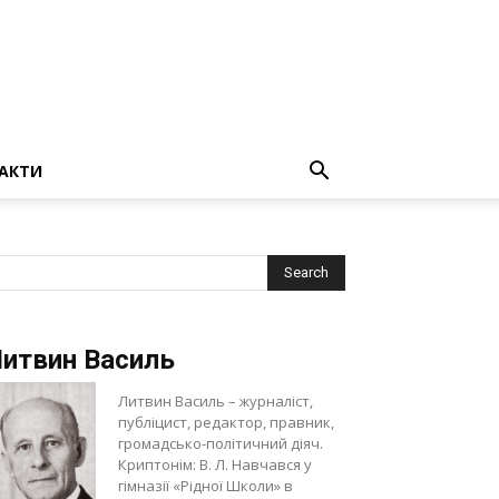
АКТИ
итвин Василь
Литвин Василь – журналіст,
публіцист, редактор, правник,
громадсько-політичний діяч.
Криптонім: В. Л. Навчався у
гімназії «Рідної Школи» в