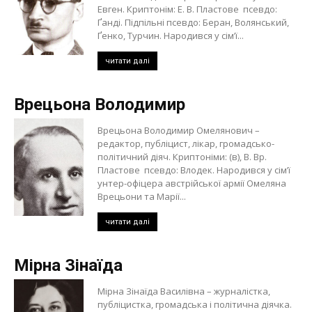
Евген. Криптонім: Е. В. Пластове псевдо:
Ґанді. Підпільні псевдо: Беран, Волянський,
Ґенко, Турчин. Народився у сім’ї...
читати далі
Врецьона Володимир
Врецьона Володимир Омелянович –
редактор, публіцист, лікар, громадсько-
політичний діяч. Криптоніми: (в), В. Вр.
Пластове псевдо: Влодек. Народився у сім’ї
унтер-офіцера австрійської армії Омеляна
Врецьони та Марії...
читати далі
Мірна Зінаїда
Мірна Зінаїда Василівна – журналістка,
публіцистка, громадська і політична діячка.