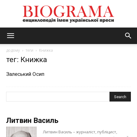
BIOGRAMA
додому
теги
Книжка
тег: Книжка
Залеський Осип
Литвин Василь
Литвин Василь – журналіст, публіцист,