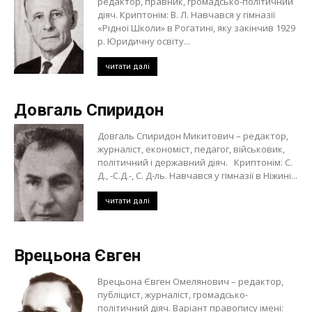
редактор, правник, громадсько-політичний
діяч. Криптонім: В. Л. Навчався у гімназії
«Рідної Школи» в Рогатині, яку закінчив 1929
р. Юридичну освіту...
читати далі
Довгаль Спиридон
Довгаль Спиридон Микитович – редактор,
журналіст, економіст, педагог, військовик,
політичний і державний діяч. Криптонім: С.
Д., -С.Д.-, С. Д-ль. Навчався у гімназії в Ніжині...
читати далі
Врецьона Євген
Врецьона Євген Омелянович – редактор,
публіцист, журналіст, громадсько-
політичний діяч. Варіант правопису імені: