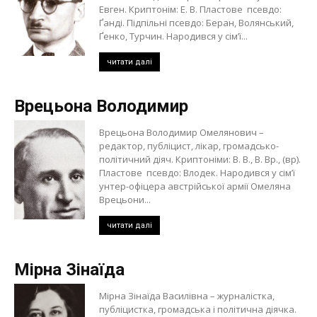
Евген. Криптонім: Е. В. Пластове псевдо:
Ґанді. Підпільні псевдо: Беран, Волянський,
Ґенко, Турчин. Народився у сім’ї...
читати далі
Врецьона Володимир
Врецьона Володимир Омелянович –
редактор, публіцист, лікар, громадсько-
політичний діяч. Криптоніми: В. В., В. Вр., (вр).
Пластове псевдо: Влодек. Народився у сім’ї
унтер-офіцера австрійської армії Омеляна
Врецьони...
читати далі
Мірна Зінаїда
Мірна Зінаїда Василівна – журналістка,
публіцистка, громадська і політична діячка.