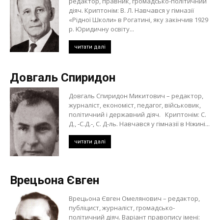
редактор, правник, громадсько-політичний
діяч. Криптонім: В. Л. Навчався у гімназії
«Рідної Школи» в Рогатині, яку закінчив 1929
р. Юридичну освіту...
читати далі
Довгаль Спиридон
Довгаль Спиридон Микитович – редактор,
журналіст, економіст, педагог, військовик,
політичний і державний діяч. Криптонім: С.
Д., -С.Д.-, С. Д-ль. Навчався у гімназії в Ніжині...
читати далі
Врецьона Євген
Врецьона Євген Омелянович – редактор,
публіцист, журналіст, громадсько-
політичний діяч. Варіант правопису імені: