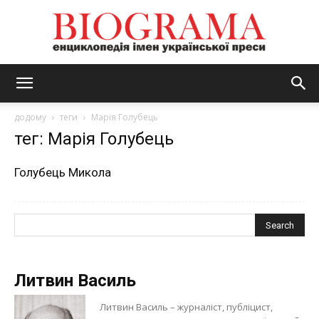
BIOGRAMA
додому
теги
Марія Голубець
тег: Марія Голубець
Голубець Микола
Литвин Василь
Литвин Василь – журналіст, публіцист,