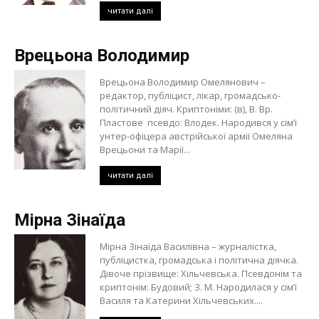
читати далі
Врецьона Володимир
Врецьона Володимир Омелянович –
редактор, публіцист, лікар, громадсько-
політичний діяч. Криптоніми: (в), В. Вр.
Пластове псевдо: Влодек. Народився у сім’ї
унтер-офіцера австрійської армії Омеляна
Врецьони та Марії...
читати далі
Мірна Зінаїда
Мірна Зінаїда Василівна – журналістка,
публіцистка, громадська і політична діячка.
Дівоче прізвище: Хільчевська. Псевдонім та
криптонім: Будовий; З. М. Народилася у сім’ї
Василя та Катерини Хільчевських....