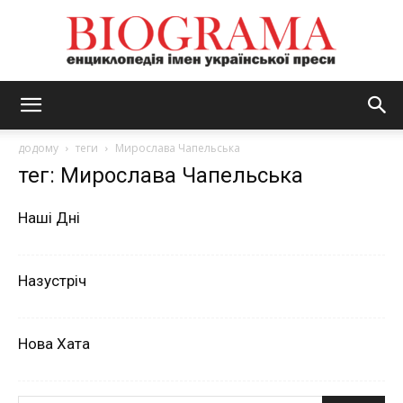
BIOGRAMA
додому
теги
Мирослава Чапельська
тег: Мирослава Чапельська
Наші Дні
Назустріч
Нова Хата