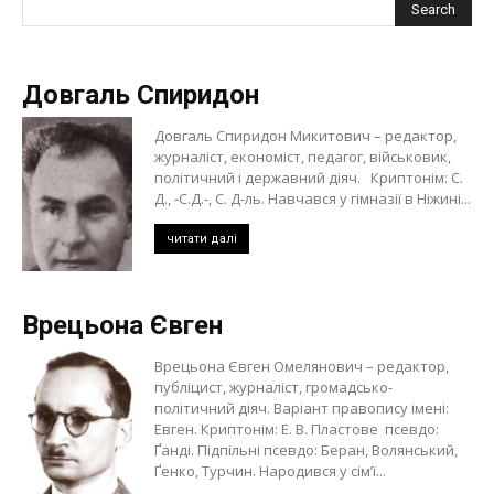
Довгаль Спиридон
Довгаль Спиридон Микитович – редактор,
журналіст, економіст, педагог, військовик,
політичний і державний діяч. Криптонім: С.
Д., -С.Д.-, С. Д-ль. Навчався у гімназії в Ніжині...
читати далі
Врецьона Євген
Врецьона Євген Омелянович – редактор,
публіцист, журналіст, громадсько-
політичний діяч. Варіант правопису імені:
Евген. Криптонім: Е. В. Пластове псевдо:
Ґанді. Підпільні псевдо: Беран, Волянський,
Ґенко, Турчин. Народився у сім’ї...