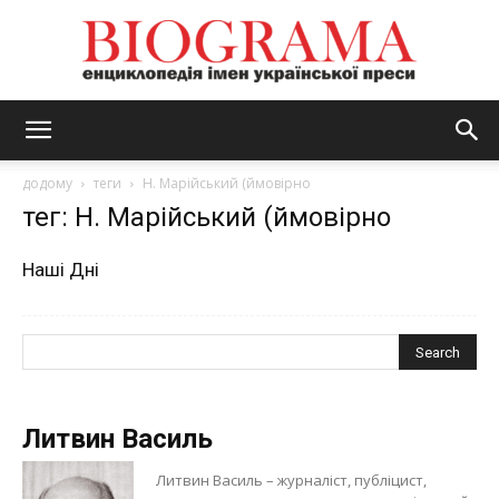
BIOGRAMA
додому
теги
Н. Марійський (ймовірно
тег: Н. Марійський (ймовірно
Наші Дні
Литвин Василь
Литвин Василь – журналіст, публіцист,