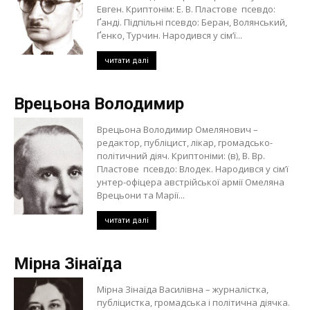
Евген. Криптонім: Е. В. Пластове псевдо:
Ґанді. Підпільні псевдо: Беран, Волянський,
Ґенко, Турчин. Народився у сім’ї...
читати далі
Врецьона Володимир
Врецьона Володимир Омелянович –
редактор, публіцист, лікар, громадсько-
політичний діяч. Криптоніми: (в), В. Вр.
Пластове псевдо: Влодек. Народився у сім’ї
унтер-офіцера австрійської армії Омеляна
Врецьони та Марії...
читати далі
Мірна Зінаїда
Мірна Зінаїда Василівна – журналістка,
публіцистка, громадська і політична діячка.