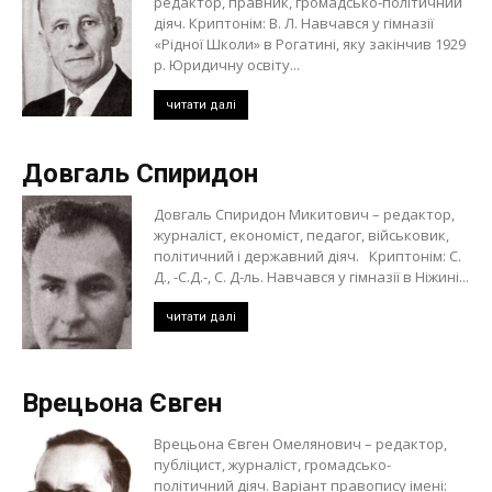
редактор, правник, громадсько-політичний
діяч. Криптонім: В. Л. Навчався у гімназії
«Рідної Школи» в Рогатині, яку закінчив 1929
р. Юридичну освіту...
читати далі
Довгаль Спиридон
Довгаль Спиридон Микитович – редактор,
журналіст, економіст, педагог, військовик,
політичний і державний діяч. Криптонім: С.
Д., -С.Д.-, С. Д-ль. Навчався у гімназії в Ніжині...
читати далі
Врецьона Євген
Врецьона Євген Омелянович – редактор,
публіцист, журналіст, громадсько-
політичний діяч. Варіант правопису імені: