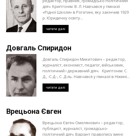
редактор, правник, громадсько-політичний
діяч. Криптонім: В. Л. Навчався у гімназії
«Рідної Школи» в Рогатині, яку закінчив 1929
р. Юридичну освіту...
читати далі
Довгаль Спиридон
Довгаль Спиридон Микитович – редактор,
журналіст, економіст, педагог, військовик,
політичний і державний діяч. Криптонім: С.
Д., -С.Д.-, С. Д-ль. Навчався у гімназії в Ніжині...
читати далі
Врецьона Євген
Врецьона Євген Омелянович – редактор,
публіцист, журналіст, громадсько-
політичний діяч. Варіант правопису імені: