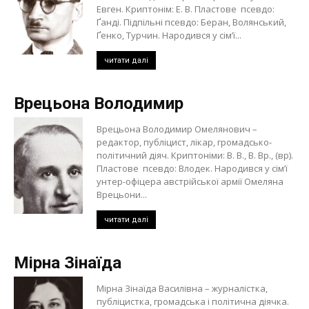
Евген. Криптонім: Е. В. Пластове псевдо:
Ґанді. Підпільні псевдо: Беран, Волянський,
Ґенко, Турчин. Народився у сім’ї...
читати далі
Врецьона Володимир
Врецьона Володимир Омелянович –
редактор, публіцист, лікар, громадсько-
політичний діяч. Криптоніми: В. В., В. Вр., (вр).
Пластове псевдо: Влодек. Народився у сім’ї
унтер-офіцера австрійської армії Омеляна
Врецьони...
читати далі
Мірна Зінаїда
Мірна Зінаїда Василівна – журналістка,
публіцистка, громадська і політична діячка.