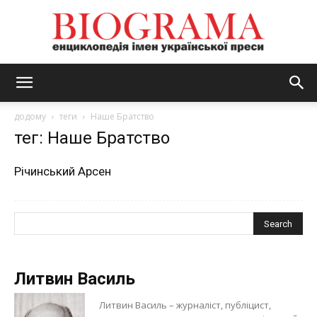
BIOGRAMA
додому
теги
Наше Братство
тег: Наше Братство
Річинський Арсен
Литвин Василь
Литвин Василь – журналіст, публіцист,