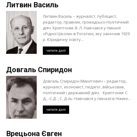
Литвин Василь
Литвин Василь – журналіст, публіцист,
редактор, правник, громадсько-політичний
діяч. Криптонім: В. Л. Навчався у гімназії
«Рідної Школи» в Рогатині, яку закінчив 1929
р. Юридичну освіту...
читати далі
Довгаль Спиридон
Довгаль Спиридон Микитович – редактор,
журналіст, економіст, педагог, військовик,
політичний і державний діяч. Криптонім: С.
Д., -С.Д.-, С. Д-ль. Навчався у гімназії в Ніжині...
читати далі
Врецьона Євген