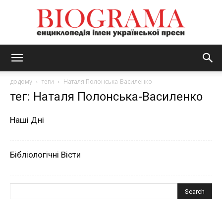
BIOGRAMA
додому
теги
Наталя Полонська-Василенко
тег: Наталя Полонська-Василенко
Наші Дні
Бібліологічні Вісти