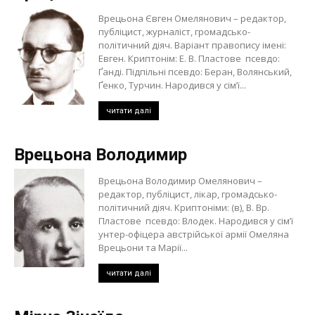
Врецьона Євген Омелянович – редактор,
публіцист, журналіст, громадсько-
політичний діяч. Варіант правопису імені:
Евген. Криптонім: Е. В. Пластове псевдо:
Ґанді. Підпільні псевдо: Беран, Волянський,
Ґенко, Турчин. Народився у сім’ї...
читати далі
Врецьона Володимир
Врецьона Володимир Омелянович –
редактор, публіцист, лікар, громадсько-
політичний діяч. Криптоніми: (в), В. Вр.
Пластове псевдо: Влодек. Народився у сім’ї
унтер-офіцера австрійської армії Омеляна
Врецьони та Марії...
читати далі