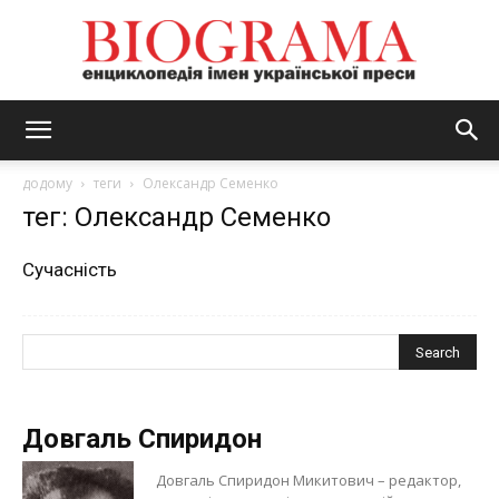
BIOGRAMA
додому
теги
Олександр Семенко
тег: Олександр Семенко
Сучасність
Довгаль Спиридон
Довгаль Спиридон Микитович – редактор,