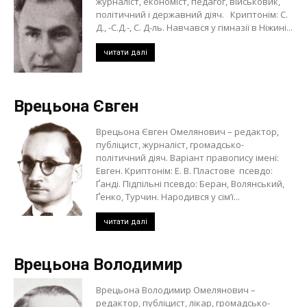
журналіст, економіст, педагог, військовик,
політичний і державний діяч. Криптонім: С.
Д., -С.Д.-, С. Д-ль. Навчався у гімназії в Ніжині...
читати далі
Врецьона Євген
Врецьона Євген Омелянович – редактор,
публіцист, журналіст, громадсько-
політичний діяч. Варіант правопису імені:
Евген. Криптонім: Е. В. Пластове псевдо:
Ґанді. Підпільні псевдо: Беран, Волянський,
Ґенко, Турчин. Народився у сім’ї...
читати далі
Врецьона Володимир
Врецьона Володимир Омелянович –
редактор, публіцист, лікар, громадсько-