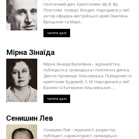
політичний діяч. Криптоніми: (в), В. Вр.
Пластове псевдо: Влодек. Народився у сім’ї
унтер-офіцера австрійської армії Омеляна
Врецьони та Марії...
читати далі
Мірна Зінаїда
Мірна Зінаїда Василівна – журналістка,
публіцистка, громадська і політична діячка.
Дівоче прізвище: Хільчевська. Псевдонім та
криптонім: Будовий; З. М. Народилася у сім’ї
Василя та Катерини Хільчевських....
читати далі
Сенишин Лев
Сенишин Лев – журналіст, редактор,
публіцист, карикатурист, громадсько-