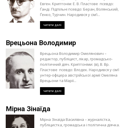
Евген. Криптонім: Е. В. Пластове псевдо:
Ґанді. Підпільні псевдо: Беран, Волянський,
Ґенко, Турчин. Народився у сім’ї...
читати далі
Врецьона Володимир
Врецьона Володимир Омелянович –
редактор, публіцист, лікар, громадсько-
політичний діяч. Криптоніми: (в), В. Вр.
Пластове псевдо: Влодек. Народився у сім’ї
унтер-офіцера австрійської армії Омеляна
Врецьони та Марії...
читати далі
Мірна Зінаїда
Мірна Зінаїда Василівна – журналістка,
публіцистка, громадська і політична діячка.