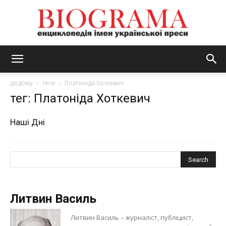
BIOGRAMA
додому
теги
Платоніда Хоткевич
тег: Платоніда Хоткевич
Наші Дні
Литвин Василь
Литвин Василь – журналіст, публіцист,