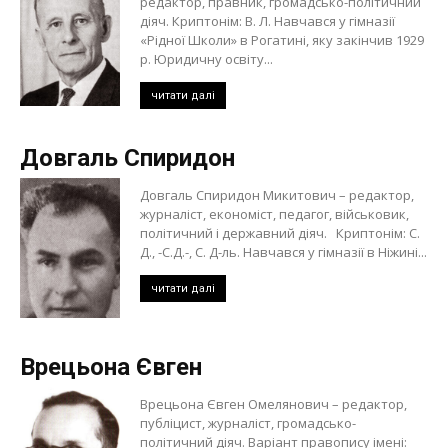
редактор, правник, громадсько-політичний
діяч. Криптонім: В. Л. Навчався у гімназії
«Рідної Школи» в Рогатині, яку закінчив 1929
р. Юридичну освіту...
читати далі
Довгаль Спиридон
Довгаль Спиридон Микитович – редактор,
журналіст, економіст, педагог, військовик,
політичний і державний діяч. Криптонім: С.
Д., -С.Д.-, С. Д-ль. Навчався у гімназії в Ніжині...
читати далі
Врецьона Євген
Врецьона Євген Омелянович – редактор,
публіцист, журналіст, громадсько-
політичний діяч. Варіант правопису імені: