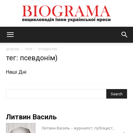
BIOGRAMA
додому
теги
псевдонім)
тег: псевдонім)
Наші Дні
Литвин Василь
Литвин Василь – журналіст, публіцист,