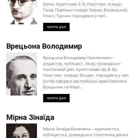
Евген. Криптонім: Е. В. Пластове псевдо:
Ґанді. Підпільні псевдо: Беран, Волянський,
Ґенко, Турчин. Народився у сім’ї...
читати далі
Врецьона Володимир
Врецьона Володимир Омелянович –
редактор, публіцист, лікар, громадсько-
політичний діяч. Криптоніми: (в), В. Вр.
Пластове псевдо: Влодек. Народився у сім’ї
унтер-офіцера австрійської армії Омеляна
Врецьони та Марії...
читати далі
Мірна Зінаїда
Мірна Зінаїда Василівна – журналістка,
публіцистка, громадська і політична діячка.