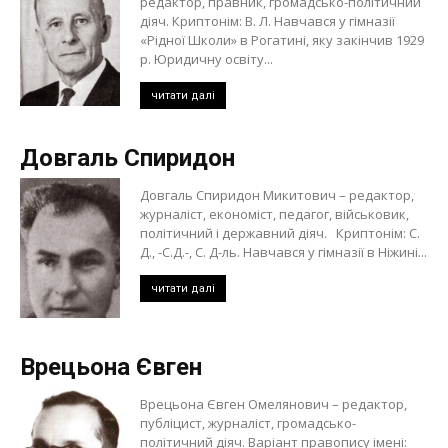
редактор, правник, громадсько-політичний
діяч. Криптонім: В. Л. Навчався у гімназії
«Рідної Школи» в Рогатині, яку закінчив 1929
р. Юридичну освіту...
читати далі
Довгаль Спиридон
Довгаль Спиридон Микитович – редактор,
журналіст, економіст, педагог, військовик,
політичний і державний діяч. Криптонім: С.
Д., -С.Д.-, С. Д-ль. Навчався у гімназії в Ніжині...
читати далі
Врецьона Євген
Врецьона Євген Омелянович – редактор,
публіцист, журналіст, громадсько-
політичний діяч. Варіант правопису імені: