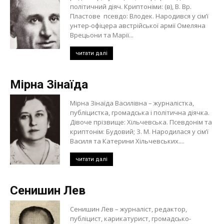
політичний діяч. Криптоніми: (в), В. Вр.
Пластове псевдо: Влодек. Народився у сім’ї
унтер-офіцера австрійської армії Омеляна
Врецьони та Марії...
читати далі
Мірна Зінаїда
Мірна Зінаїда Василівна – журналістка,
публіцистка, громадська і політична діячка.
Дівоче прізвище: Хільчевська. Псевдонім та
криптонім: Будовий; З. М. Народилася у сім’ї
Василя та Катерини Хільчевських....
читати далі
Сенишин Лев
Сенишин Лев – журналіст, редактор,
публіцист, карикатурист, громадсько-