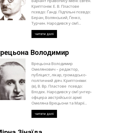
Варіант правопису імені: Евген.
Криптонім: Е. В. Пластове
псевдо: Ґанді. Підпільні псевдо:
Беран, Волянський, Ґенко,
Турчин. Народився у сім’ї...
читати далі
рецьона Володимир
Врецьона Володимир
Омелянович – редактор,
публіцист, лікар, громадсько-
політичний діяч. Криптоніми:
(в), В. Вр. Пластове псевдо:
Влодек. Народився у сім’ї унтер-
офіцера австрійської армії
Омеляна Врецьони та Марії...
читати далі
ірна Зінаїда