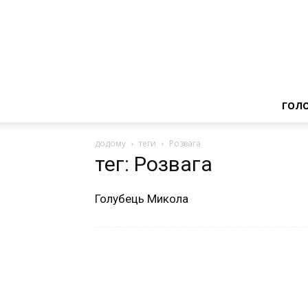
ГОЛ
додому
теги
Розвага
тег: Розвага
Голубець Микола