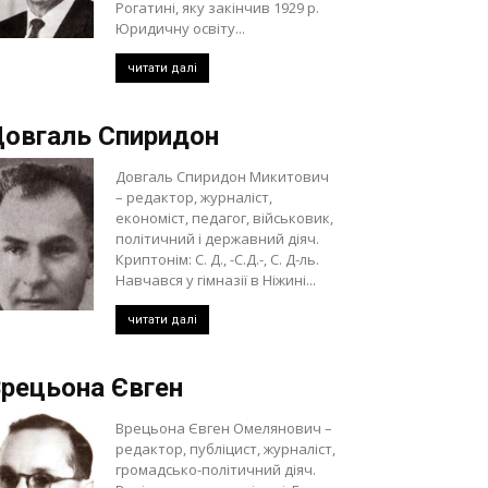
Рогатині, яку закінчив 1929 р.
Юридичну освіту...
читати далі
овгаль Спиридон
Довгаль Спиридон Микитович
– редактор, журналіст,
економіст, педагог, військовик,
політичний і державний діяч.
Криптонім: С. Д., -С.Д.-, С. Д-ль.
Навчався у гімназії в Ніжині...
читати далі
рецьона Євген
Врецьона Євген Омелянович –
редактор, публіцист, журналіст,
громадсько-політичний діяч.