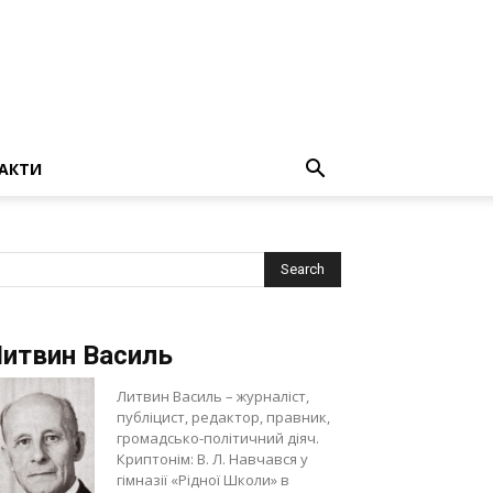
АКТИ
итвин Василь
Литвин Василь – журналіст,
публіцист, редактор, правник,
громадсько-політичний діяч.
Криптонім: В. Л. Навчався у
гімназії «Рідної Школи» в