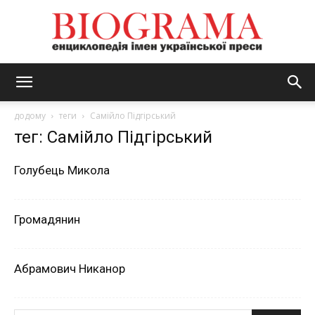
BIOGRAMA
додому
теги
Самійло Підгірський
тег: Самійло Підгірський
Голубець Микола
Громадянин
Абрамович Никанор