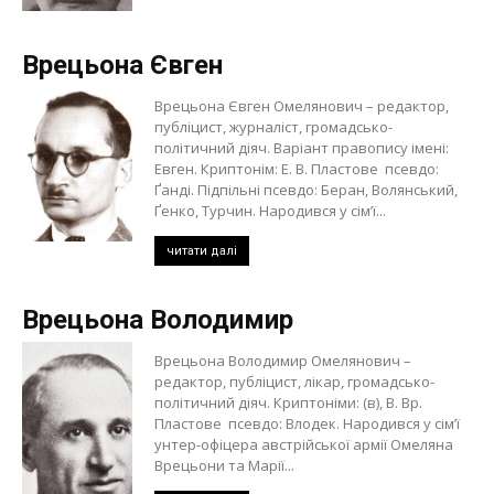
Врецьона Євген
Врецьона Євген Омелянович – редактор,
публіцист, журналіст, громадсько-
політичний діяч. Варіант правопису імені:
Евген. Криптонім: Е. В. Пластове псевдо:
Ґанді. Підпільні псевдо: Беран, Волянський,
Ґенко, Турчин. Народився у сім’ї...
читати далі
Врецьона Володимир
Врецьона Володимир Омелянович –
редактор, публіцист, лікар, громадсько-
політичний діяч. Криптоніми: (в), В. Вр.
Пластове псевдо: Влодек. Народився у сім’ї
унтер-офіцера австрійської армії Омеляна
Врецьони та Марії...