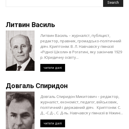
Литвин Василь
Литвин Василь – журналіст, публіцист,
редактор, правник, громадсько-політичний
діяч. Криптонім: В. Л. Навчався у гімназії
«Рідної Школи» в Рогатині, яку закінчив 1929
р. Юридичну освіту...
читати далі
Довгаль Спиридон
Довгаль Спиридон Микитович – редактор,
журналіст, економіст, педагог, військовик,
політичний і державний діяч. Криптонім: С.
Д., -С.Д.-, С. Д-ль. Навчався у гімназії в Ніжині...
читати далі