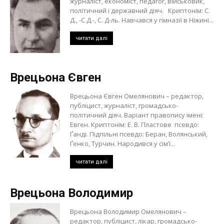
журналіст, економіст, педагог, військовик,
політичний і державний діяч. Криптонім: С.
Д., -С.Д.-, С. Д-ль. Навчався у гімназії в Ніжині...
читати далі
Врецьона Євген
Врецьона Євген Омелянович – редактор,
публіцист, журналіст, громадсько-
політичний діяч. Варіант правопису імені:
Евген. Криптонім: Е. В. Пластове псевдо:
Ґанді. Підпільні псевдо: Беран, Волянський,
Ґенко, Турчин. Народився у сім’ї...
читати далі
Врецьона Володимир
Врецьона Володимир Омелянович –
редактор, публіцист, лікар, громадсько-