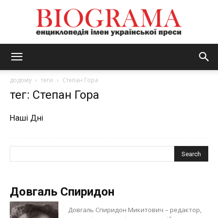
BIOGRAMA
додому
теги
Степан Гора
тег: Степан Гора
Наші Дні
Довгаль Спиридон
Довгаль Спиридон Микитович – редактор,