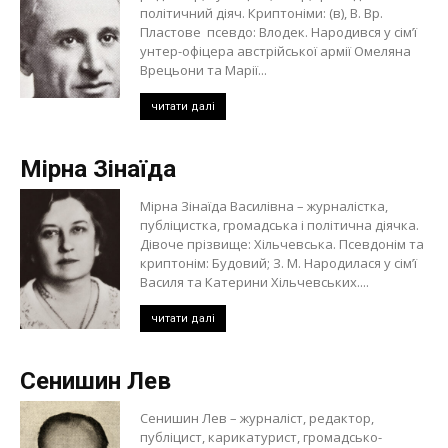
політичний діяч. Криптоніми: (в), В. Вр.
Пластове псевдо: Влодек. Народився у сім’ї
унтер-офіцера австрійської армії Омеляна
Врецьони та Марії...
читати далі
Мірна Зінаїда
Мірна Зінаїда Василівна – журналістка,
публіцистка, громадська і політична діячка.
Дівоче прізвище: Хільчевська. Псевдонім та
криптонім: Будовий; З. М. Народилася у сім’ї
Василя та Катерини Хільчевських....
читати далі
Сенишин Лев
Сенишин Лев – журналіст, редактор,
публіцист, карикатурист, громадсько-