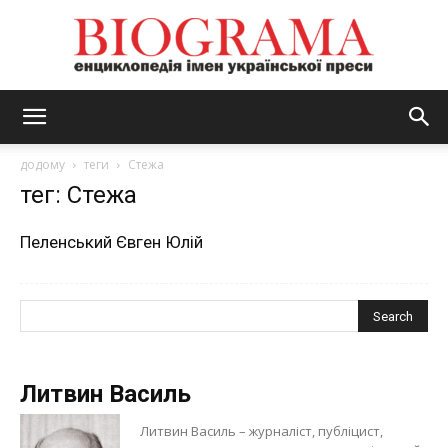
BIOGRAMA
додому
теги
Стежа
тег: Стежа
Пеленський Євген Юлій
Литвин Василь
Литвин Василь – журналіст, публіцист,