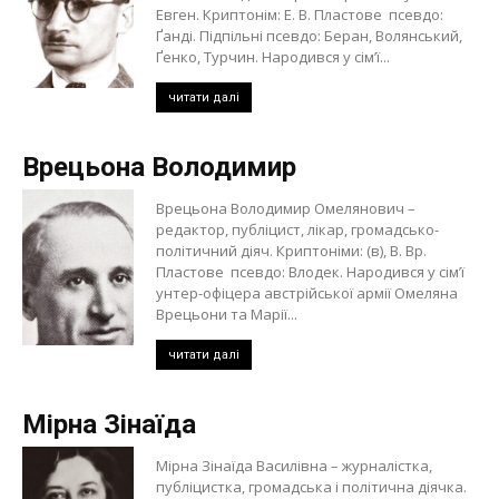
Евген. Криптонім: Е. В. Пластове псевдо:
Ґанді. Підпільні псевдо: Беран, Волянський,
Ґенко, Турчин. Народився у сім’ї...
читати далі
Врецьона Володимир
Врецьона Володимир Омелянович –
редактор, публіцист, лікар, громадсько-
політичний діяч. Криптоніми: (в), В. Вр.
Пластове псевдо: Влодек. Народився у сім’ї
унтер-офіцера австрійської армії Омеляна
Врецьони та Марії...
читати далі
Мірна Зінаїда
Мірна Зінаїда Василівна – журналістка,
публіцистка, громадська і політична діячка.