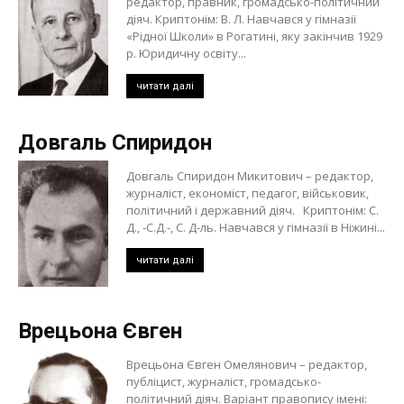
редактор, правник, громадсько-політичний
діяч. Криптонім: В. Л. Навчався у гімназії
«Рідної Школи» в Рогатині, яку закінчив 1929
р. Юридичну освіту...
читати далі
Довгаль Спиридон
Довгаль Спиридон Микитович – редактор,
журналіст, економіст, педагог, військовик,
політичний і державний діяч. Криптонім: С.
Д., -С.Д.-, С. Д-ль. Навчався у гімназії в Ніжині...
читати далі
Врецьона Євген
Врецьона Євген Омелянович – редактор,
публіцист, журналіст, громадсько-
політичний діяч. Варіант правопису імені: