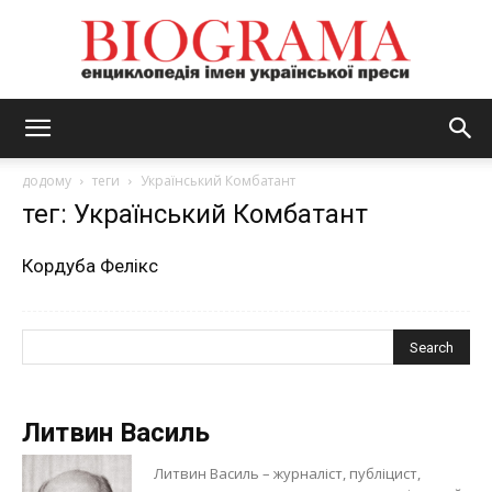
BIOGRAMA
додому
теги
Український Комбатант
тег: Український Комбатант
Кордуба Фелікс
Литвин Василь
Литвин Василь – журналіст, публіцист,