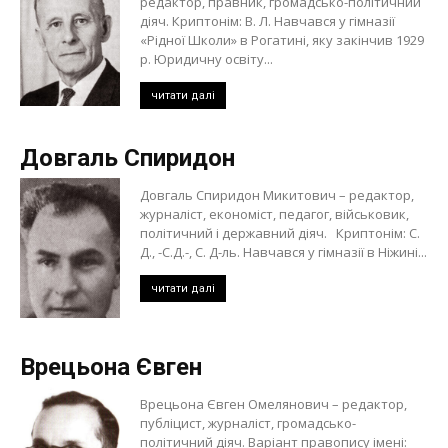
редактор, правник, громадсько-політичний
діяч. Криптонім: В. Л. Навчався у гімназії
«Рідної Школи» в Рогатині, яку закінчив 1929
р. Юридичну освіту...
читати далі
Довгаль Спиридон
Довгаль Спиридон Микитович – редактор,
журналіст, економіст, педагог, військовик,
політичний і державний діяч. Криптонім: С.
Д., -С.Д.-, С. Д-ль. Навчався у гімназії в Ніжині...
читати далі
Врецьона Євген
Врецьона Євген Омелянович – редактор,
публіцист, журналіст, громадсько-
політичний діяч. Варіант правопису імені: