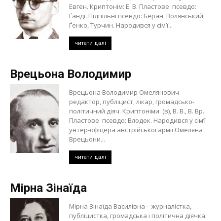
Евген. Криптонім: Е. В. Пластове псевдо:
Ґанді. Підпільні псевдо: Беран, Волянський,
Ґенко, Турчин. Народився у сім’ї...
читати далі
Врецьона Володимир
Врецьона Володимир Омелянович –
редактор, публіцист, лікар, громадсько-
політичний діяч. Криптоніми: (в), В. В., В. Вр.
Пластове псевдо: Влодек. Народився у сім’ї
унтер-офіцера австрійської армії Омеляна
Врецьони...
читати далі
Мірна Зінаїда
Мірна Зінаїда Василівна – журналістка,
публіцистка, громадська і політична діячка.