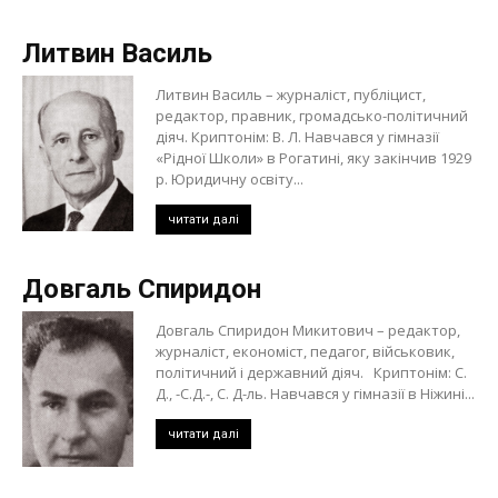
Литвин Василь
Литвин Василь – журналіст, публіцист,
редактор, правник, громадсько-політичний
діяч. Криптонім: В. Л. Навчався у гімназії
«Рідної Школи» в Рогатині, яку закінчив 1929
р. Юридичну освіту...
читати далі
Довгаль Спиридон
Довгаль Спиридон Микитович – редактор,
журналіст, економіст, педагог, військовик,
політичний і державний діяч. Криптонім: С.
Д., -С.Д.-, С. Д-ль. Навчався у гімназії в Ніжині...
читати далі