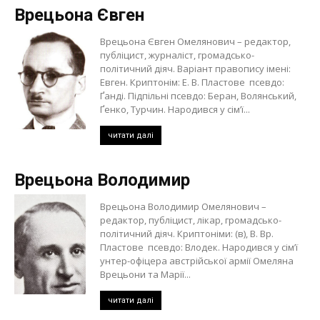
Врецьона Євген
Врецьона Євген Омелянович – редактор,
публіцист, журналіст, громадсько-
політичний діяч. Варіант правопису імені:
Евген. Криптонім: Е. В. Пластове псевдо:
Ґанді. Підпільні псевдо: Беран, Волянський,
Ґенко, Турчин. Народився у сім’ї...
читати далі
Врецьона Володимир
Врецьона Володимир Омелянович –
редактор, публіцист, лікар, громадсько-
політичний діяч. Криптоніми: (в), В. Вр.
Пластове псевдо: Влодек. Народився у сім’ї
унтер-офіцера австрійської армії Омеляна
Врецьони та Марії...
читати далі